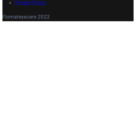
Privacy Policy
Flomateyecare 2022