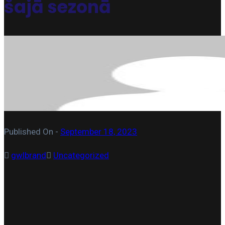
šajā sezonā
Published On -
September 18, 2023
gwlbrand
Uncategorized