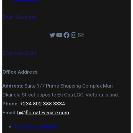
Our Socials
Twitter
YouTube
Facebook
Instagram
Mail
Contact Us
Office Address
Address:
Suite 1/7 Prime Shopping Complex Muri
Okunola Street opposite Eti Osa LGC, Victoria Island.
Phone:
+234 802 388 3334
Email:
hi@flomateyecare.com
Terms & Conditions