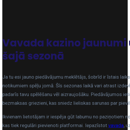
Vavada kazino jaunumi 
šajā sezonā
Ja tu esi jauno piedāvājumu meklētājs, šobrīd ir īstais lai
notikumiem spēļu jomā. Šīs sezonas laikā vari atrast izdevī
padarīs tavu spēlēšanu vēl aizraujošāku. Piedāvājumos iet
bezmaksas griezieni, kas sniedz lieliskas sarunas par pievi
Ikvienam lietotājam ir iespēja gūt labumu no paziņotiem 
kas tiek regulāri pievienoti platformai. Iepazīstot
vavada
, 