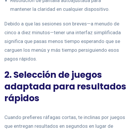
Resolución de pantalla autoajustada para
mantener la claridad en cualquier dispositivo.
Debido a que las sesiones son breves—a menudo de
cinco a diez minutos—tener una interfaz simplificada
significa que pasas menos tiempo esperando que se
carguen los menús y más tiempo persiguiendo esos
pagos rápidos.
2. Selección de juegos
adaptada para resultados
rápidos
Cuando prefieres ráfagas cortas, te inclinas por juegos
que entregan resultados en segundos en lugar de