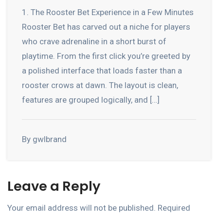
1. The Rooster Bet Experience in a Few Minutes
Rooster Bet has carved out a niche for players
who crave adrenaline in a short burst of
playtime. From the first click you’re greeted by
a polished interface that loads faster than a
rooster crows at dawn. The layout is clean,
features are grouped logically, and […]
By gwlbrand
Leave a Reply
Your email address will not be published.
Required