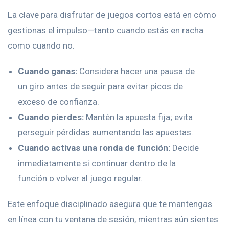
La clave para disfrutar de juegos cortos está en cómo
gestionas el impulso—tanto cuando estás en racha
como cuando no.
Cuando ganas:
Considera hacer una pausa de
un giro antes de seguir para evitar picos de
exceso de confianza.
Cuando pierdes:
Mantén la apuesta fija; evita
perseguir pérdidas aumentando las apuestas.
Cuando activas una ronda de función:
Decide
inmediatamente si continuar dentro de la
función o volver al juego regular.
Este enfoque disciplinado asegura que te mantengas
en línea con tu ventana de sesión, mientras aún sientes