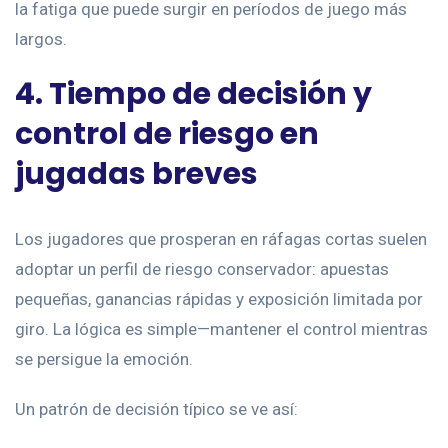
la fatiga que puede surgir en períodos de juego más
largos.
4. Tiempo de decisión y
control de riesgo en
jugadas breves
Los jugadores que prosperan en ráfagas cortas suelen
adoptar un perfil de riesgo conservador: apuestas
pequeñas, ganancias rápidas y exposición limitada por
giro. La lógica es simple—mantener el control mientras
se persigue la emoción.
Un patrón de decisión típico se ve así: