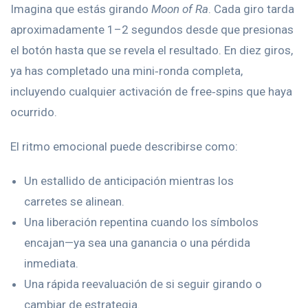
Imagina que estás girando
Moon of Ra
. Cada giro tarda
aproximadamente 1–2 segundos desde que presionas
el botón hasta que se revela el resultado. En diez giros,
ya has completado una mini‑ronda completa,
incluyendo cualquier activación de free‑spins que haya
ocurrido.
El ritmo emocional puede describirse como:
Un estallido de anticipación mientras los
carretes se alinean.
Una liberación repentina cuando los símbolos
encajan—ya sea una ganancia o una pérdida
inmediata.
Una rápida reevaluación de si seguir girando o
cambiar de estrategia.