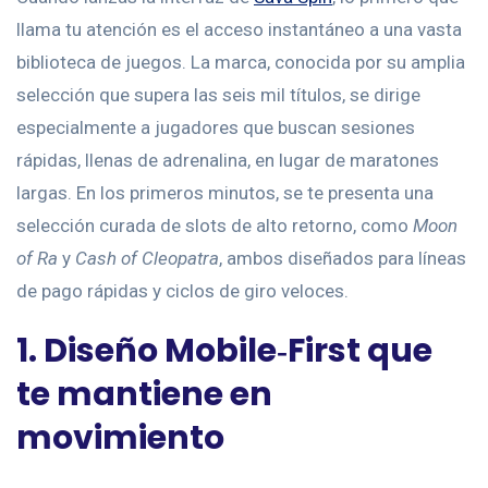
llama tu atención es el acceso instantáneo a una vasta
biblioteca de juegos. La marca, conocida por su amplia
selección que supera las seis mil títulos, se dirige
especialmente a jugadores que buscan sesiones
rápidas, llenas de adrenalina, en lugar de maratones
largas. En los primeros minutos, se te presenta una
selección curada de slots de alto retorno, como
Moon
of Ra
y
Cash of Cleopatra
, ambos diseñados para líneas
de pago rápidas y ciclos de giro veloces.
1. Diseño Mobile‑First que
te mantiene en
movimiento