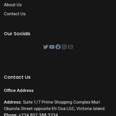
About Us
Contact Us
Our Socials
Contact Us
Office Address
Address:
Suite 1/7 Prime Shopping Complex Muri
Okunola Street opposite Eti Osa LGC, Victoria Island.
Phone:
+234 802 388 3334