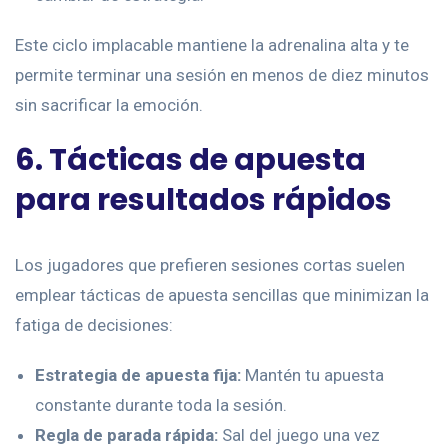
Este ciclo implacable mantiene la adrenalina alta y te
permite terminar una sesión en menos de diez minutos
sin sacrificar la emoción.
6. Tácticas de apuesta
para resultados rápidos
Los jugadores que prefieren sesiones cortas suelen
emplear tácticas de apuesta sencillas que minimizan la
fatiga de decisiones:
Estrategia de apuesta fija:
Mantén tu apuesta
constante durante toda la sesión.
Regla de parada rápida:
Sal del juego una vez