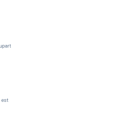
upart
 est