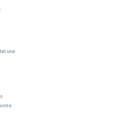
.
tat une
nt
 votre