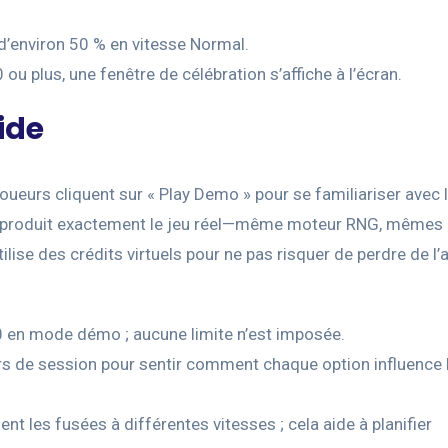
 d’environ 50 % en vitesse Normal.
u plus, une fenêtre de célébration s’affiche à l’écran.
ide
 joueurs cliquent sur « Play Demo » pour se familiariser avec 
o reproduit exactement le jeu réel—même moteur RNG, mêmes
lise des crédits virtuels pour ne pas risquer de perdre de l’
0 en mode démo ; aucune limite n’est imposée.
rs de session pour sentir comment chaque option influence 
nt les fusées à différentes vitesses ; cela aide à planifier