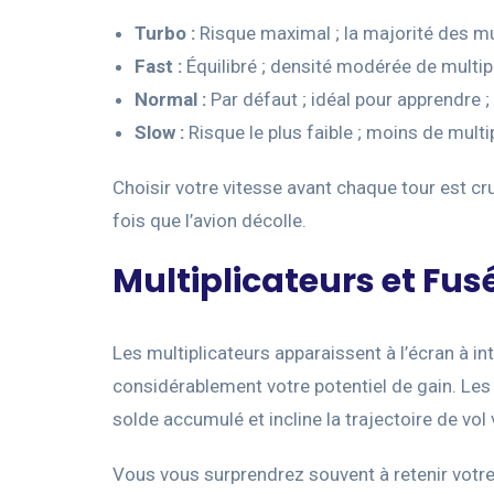
Turbo :
Risque maximal ; la majorité des mu
Fast :
Équilibré ; densité modérée de multip
Normal :
Par défaut ; idéal pour apprendre ;
Slow :
Risque le plus faible ; moins de mult
Choisir votre vitesse avant chaque tour est cru
fois que l’avion décolle.
Multiplicateurs et Fus
Les multiplicateurs apparaissent à l’écran à i
considérablement votre potentiel de gain. Les 
solde accumulé et incline la trajectoire de vol 
Vous vous surprendrez souvent à retenir votre 