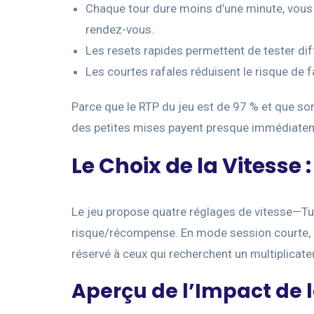
Chaque tour dure moins d’une minute, vous
rendez-vous.
Les resets rapides permettent de tester d
Les courtes rafales réduisent le risque de f
Parce que le RTP du jeu est de 97 % et que son
des petites mises payent presque immédiateme
Le Choix de la Vitesse :
Le jeu propose quatre réglages de vitesse—Tur
risque/récompense. En mode session courte, la 
réservé à ceux qui recherchent un multiplicate
Aperçu de l’Impact de l