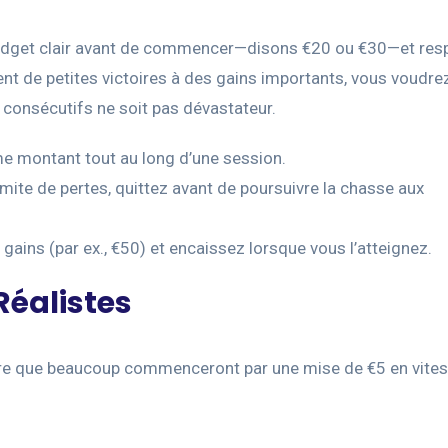
 budget clair avant de commencer—disons €20 ou €30—et res
nt de petites victoires à des gains importants, vous voudre
 consécutifs ne soit pas dévastateur.
 montant tout au long d’une session.
mite de pertes, quittez avant de poursuivre la chasse aux
gains (par ex., €50) et encaissez lorsque vous l’atteignez.
Réalistes
re que beaucoup commenceront par une mise de €5 en vite