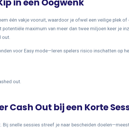
 Kip in een Oogwenk
 hem één vakje vooruit, waardoor je ofwel een veilige plek of 
t potentiële maximum van meer dan twee miljoen keer je inze
 out.
den voor Easy mode—leren spelers risico inschatten op het
cashed out.
 Cash Out bij een Korte Sess
ut. Bij snelle sessies streef je naar bescheiden doelen—mees