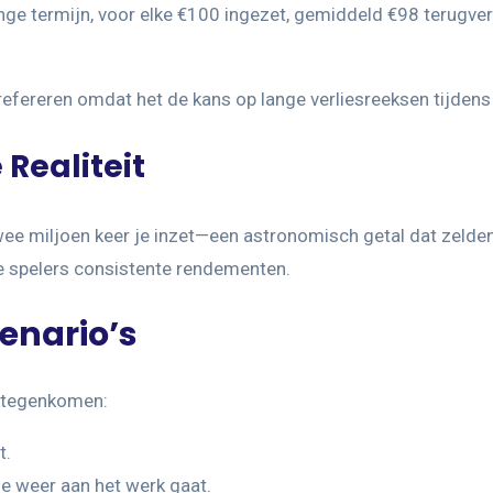
ange termijn, voor elke €100 ingezet, gemiddeld €98 terugver
efereren omdat het de kans op lange verliesreeksen tijdens 
Realiteit
e miljoen keer je inzet—een astronomisch getal dat zelden i
te spelers consistente rendementen.
enario’s
s tegenkomen:
t.
e weer aan het werk gaat.