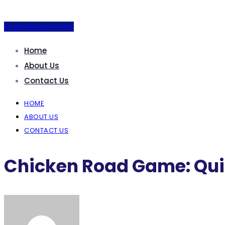
Book Appointment
Home
About Us
Contact Us
HOME
ABOUT US
CONTACT US
Chicken Road Game: Quic