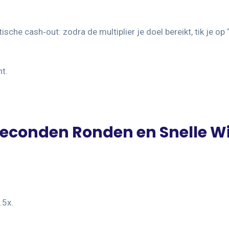
ische cash‑out: zodra de multiplier je doel bereikt, tik je op
nt.
‑Seconden Ronden en Snelle W
.5x.