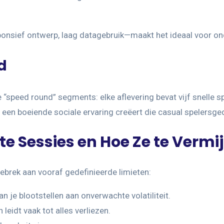
ponsief ontwerp, laag datagebruik—maakt het ideaal voor ond
d
“speed round” segments: elke aflevering bevat vijf snelle sp
at een boeiende sociale ervaring creëert die casual spelersg
e Sessies en Hoe Ze te Vermi
rek aan vooraf gedefinieerde limieten:
n je blootstellen aan onverwachte volatiliteit.
leidt vaak tot alles verliezen.