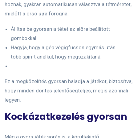
hoznak, gyakran automatikusan választva a tétméretet,
mielőtt a orsó újra forogna.
Állítsa be gyorsan a tétet az előre beállított
gombokkal.
Hagyja, hogy a gép végigfusson egymás után
több spin-t anélkül, hogy megszakítaná.
Ez a megközelítés gyorsan haladja a játékot, biztosítva,
hogy minden döntés jelentőségteljes, mégis azonnali
legyen.
Kockázatkezelés gyorsan
Még a gyors játék során is, a körültekintő