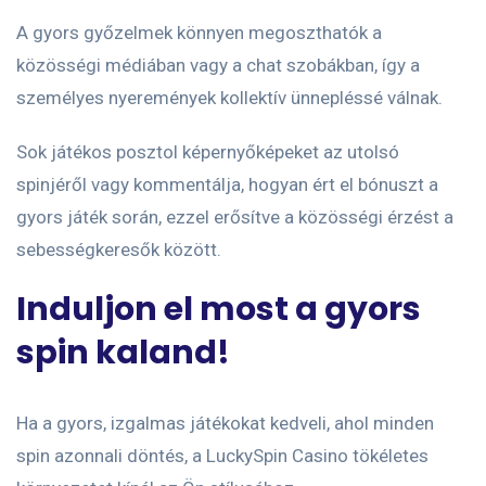
A gyors győzelmek könnyen megoszthatók a
közösségi médiában vagy a chat szobákban, így a
személyes nyeremények kollektív ünnepléssé válnak.
Sok játékos posztol képernyőképeket az utolsó
spinjéről vagy kommentálja, hogyan ért el bónuszt a
gyors játék során, ezzel erősítve a közösségi érzést a
sebességkeresők között.
Induljon el most a gyors
spin kaland!
Ha a gyors, izgalmas játékokat kedveli, ahol minden
spin azonnali döntés, a LuckySpin Casino tökéletes