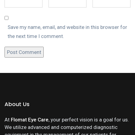
Save my name, email, and website in this browser for
the next time I comment.
About Us
At
Flomat Eye Care
, your perfect vision is a goal for us.
We utilize advanced and computerized diagnostic
equipment in the management of our patients for