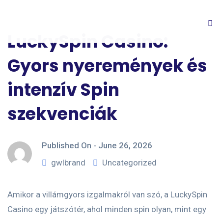
LuckySpin Casino:
Gyors nyeremények és
intenzív Spin
szekvenciák
Published On -
June 26, 2026
gwlbrand
Uncategorized
Amikor a villámgyors izgalmakról van szó, a LuckySpin
Casino egy játszótér, ahol minden spin olyan, mint egy