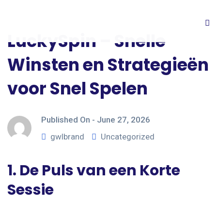
LuckySpin – Snelle
Winsten en Strategieën
voor Snel Spelen
Published On -
June 27, 2026
gwlbrand
Uncategorized
1. De Puls van een Korte
Sessie