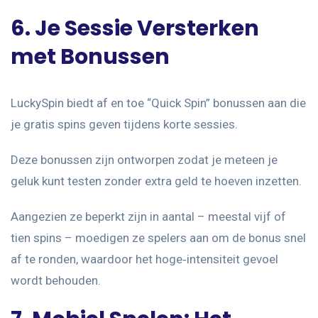
6. Je Sessie Versterken
met Bonussen
LuckySpin biedt af en toe “Quick Spin” bonussen aan die
je gratis spins geven tijdens korte sessies.
Deze bonussen zijn ontworpen zodat je meteen je
geluk kunt testen zonder extra geld te hoeven inzetten.
Aangezien ze beperkt zijn in aantal – meestal vijf of
tien spins – moedigen ze spelers aan om de bonus snel
af te ronden, waardoor het hoge‑intensiteit gevoel
wordt behouden.