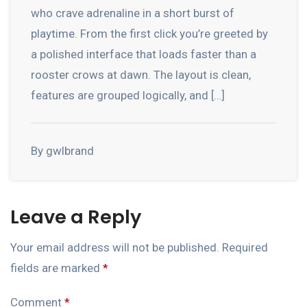
who crave adrenaline in a short burst of
playtime. From the first click you’re greeted by
a polished interface that loads faster than a
rooster crows at dawn. The layout is clean,
features are grouped logically, and […]
By gwlbrand
Leave a Reply
Your email address will not be published.
Required
fields are marked
*
Comment
*