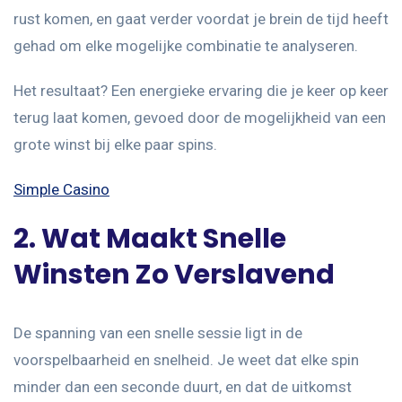
rust komen, en gaat verder voordat je brein de tijd heeft
gehad om elke mogelijke combinatie te analyseren.
Het resultaat? Een energieke ervaring die je keer op keer
terug laat komen, gevoed door de mogelijkheid van een
grote winst bij elke paar spins.
Simple Casino
2. Wat Maakt Snelle
Winsten Zo Verslavend
De spanning van een snelle sessie ligt in de
voorspelbaarheid en snelheid. Je weet dat elke spin
minder dan een seconde duurt, en dat de uitkomst