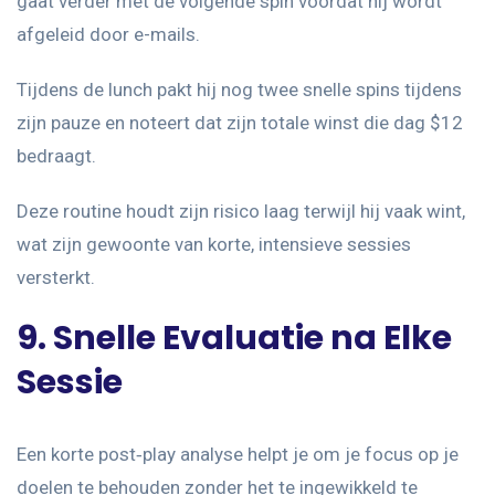
gaat verder met de volgende spin voordat hij wordt
afgeleid door e-mails.
Tijdens de lunch pakt hij nog twee snelle spins tijdens
zijn pauze en noteert dat zijn totale winst die dag $12
bedraagt.
Deze routine houdt zijn risico laag terwijl hij vaak wint,
wat zijn gewoonte van korte, intensieve sessies
versterkt.
9. Snelle Evaluatie na Elke
Sessie
Een korte post‑play analyse helpt je om je focus op je
doelen te behouden zonder het te ingewikkeld te