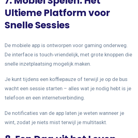
7. Mobiel Spelen: Het
Ultieme Platform voor
Snelle Sessies
De mobiele app is ontworpen voor gaming onderweg.
De interface is touch‑vriendelijk, met grote knoppen die
snelle inzetplaatsing mogelijk maken.
Je kunt tijdens een koffiepauze of terwijl je op de bus
wacht een sessie starten – alles wat je nodig hebt is je
telefoon en een internetverbinding.
De notificaties van de app laten je weten wanneer je
wint, zodat je niets mist terwijl je multitaskt.