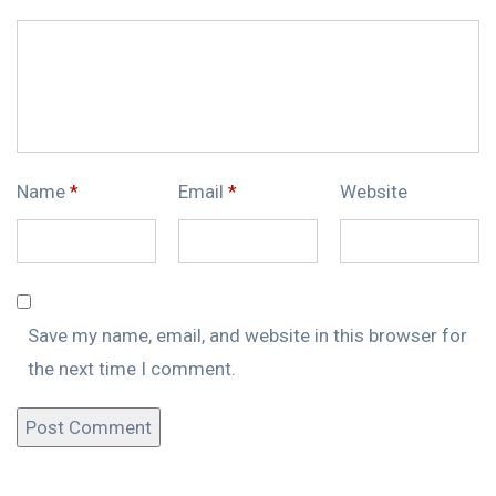
Name
*
Email
*
Website
Save my name, email, and website in this browser for
the next time I comment.