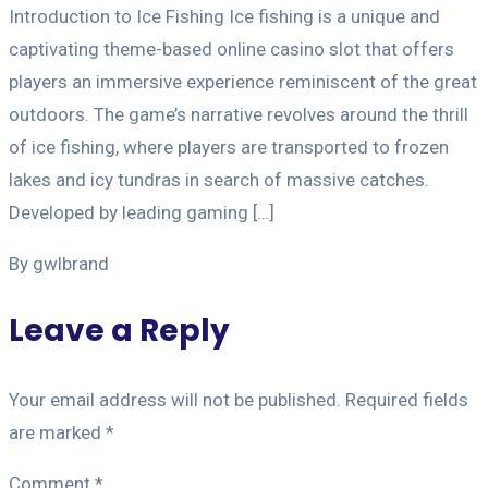
Introduction to Ice Fishing Ice fishing is a unique and
captivating theme-based online casino slot that offers
players an immersive experience reminiscent of the great
outdoors. The game’s narrative revolves around the thrill
of ice fishing, where players are transported to frozen
lakes and icy tundras in search of massive catches.
Developed by leading gaming […]
By gwlbrand
Leave a Reply
Your email address will not be published.
Required fields
are marked
*
Comment
*