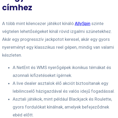
címhez
A több mint kilencezer játékot kínáló
AllySpin
szinte
végtelen lehetőségeket kínál rövid izgalmi szünetekhez.
Akár egy progresszív jackpotot keresel, akár egy gyors
nyereményt egy klasszikus reel gépen, mindig van valami
készleten.
A NetEnt és WMS nyerőgépek ikonikus témákat és
azonnali kifizetéseket ígérnek.
A live dealer asztalok élő akciót biztosítanak egy
lebilincselő házigazdával és valós idejű fogadással.
Asztali játékok, mint például Blackjack és Roulette,
gyors fordulókat kínálnak, amelyek befejeződnek
ebéd előtt.