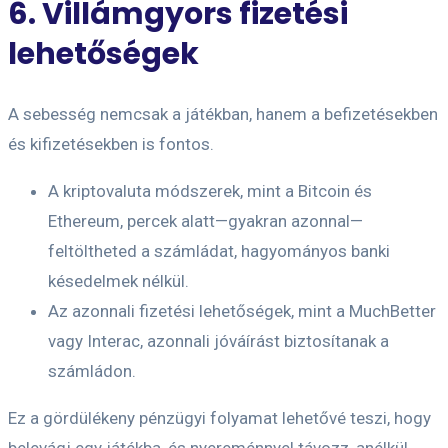
6. Villámgyors fizetési
lehetőségek
A sebesség nemcsak a játékban, hanem a befizetésekben
és kifizetésekben is fontos.
A kriptovaluta módszerek, mint a Bitcoin és
Ethereum, percek alatt—gyakran azonnal—
feltöltheted a számládat, hagyományos banki
késedelmek nélkül.
Az azonnali fizetési lehetőségek, mint a MuchBetter
vagy Interac, azonnali jóváírást biztosítanak a
számládon.
Ez a gördülékeny pénzügyi folyamat lehetővé teszi, hogy
belevágj egy játékba, és nyereménnyel távozz, anélkül,