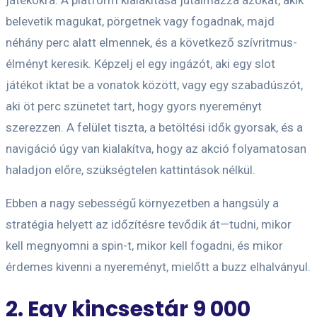
belevetik magukat, pörgetnek vagy fogadnak, majd
néhány perc alatt elmennek, és a következő szívritmus-
élményt keresik. Képzelj el egy ingázót, aki egy slot
játékot iktat be a vonatok között, vagy egy szabadúszót,
aki öt perc szünetet tart, hogy gyors nyereményt
szerezzen. A felület tiszta, a betöltési idők gyorsak, és a
navigáció úgy van kialakítva, hogy az akció folyamatosan
haladjon előre, szükségtelen kattintások nélkül.
Ebben a nagy sebességű környezetben a hangsúly a
stratégia helyett az időzítésre tevődik át—tudni, mikor
kell megnyomni a spin-t, mikor kell fogadni, és mikor
érdemes kivenni a nyereményt, mielőtt a buzz elhalványul.
2. Egy kincsestár 9 000