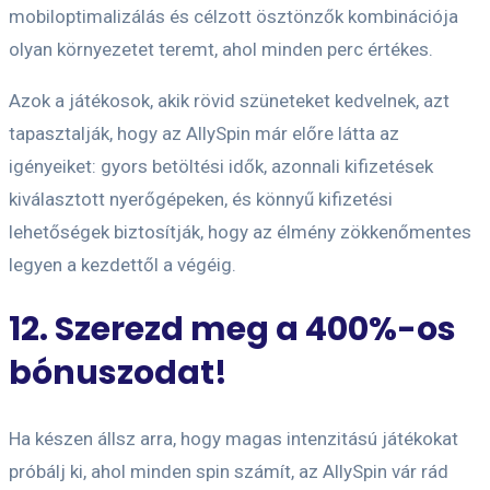
mobiloptimalizálás és célzott ösztönzők kombinációja
olyan környezetet teremt, ahol minden perc értékes.
Azok a játékosok, akik rövid szüneteket kedvelnek, azt
tapasztalják, hogy az AllySpin már előre látta az
igényeiket: gyors betöltési idők, azonnali kifizetések
kiválasztott nyerőgépeken, és könnyű kifizetési
lehetőségek biztosítják, hogy az élmény zökkenőmentes
legyen a kezdettől a végéig.
12. Szerezd meg a 400%-os
bónuszodat!
Ha készen állsz arra, hogy magas intenzitású játékokat
próbálj ki, ahol minden spin számít, az AllySpin vár rád