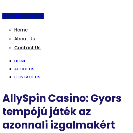
Book Appointment
Home
About Us
Contact Us
HOME
ABOUT US
CONTACT US
AllySpin Casino: Gyors
tempójú játék az
azonnali izgalmakért