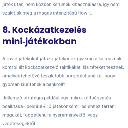
játék után, nem közben kerülnek kihasználásra, így nem
szakítják meg a magas intenzitású flow-t.
8. Kockázatkezelés
mini‑játékokban
A rövid játékokat játszó játékosok gyakran alkalmaznak
kontrollált kockázatkezelő taktikákat: kis téteket tesznek,
amelyek lehetővé teszik több pörgetést anélkül, hogy
gyorsan kiürítenék a bankrollt.
Jellemző stratégia például egy mikro‑költségvetés
beállítása—például €10 játékonként—és ehhez tartani
magukat, függetlenül a nyereményektől vagy
veszteségektől.