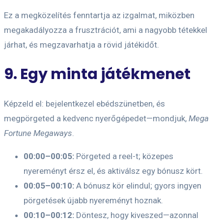
Ez a megközelítés fenntartja az izgalmat, miközben
megakadályozza a frusztrációt, ami a nagyobb tétekkel
járhat, és megzavarhatja a rövid játékidőt.
9. Egy minta játékmenet
Képzeld el: bejelentkezel ebédszünetben, és
megpörgeted a kedvenc nyerőgépedet—mondjuk,
Mega
Fortune Megaways
.
00:00–00:05:
Pörgeted a reel-t; közepes
nyereményt érsz el, és aktiválsz egy bónusz kört.
00:05–00:10:
A bónusz kör elindul; gyors ingyen
pörgetések újabb nyereményt hoznak.
00:10–00:12:
Döntesz, hogy kiveszed—azonnal