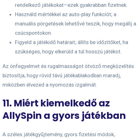
rendelkező játékokat—ezek gyakrabban fizetnek.
Használd mértékkel az auto‑play funkciót; a
manuális pörgetések lehetővé teszik, hogy megállj a
csúcspontokon.
Figyeld a játékidő határait; állíts be időzítőket, ha
szükséges, hogy elkerüld a túl hosszú játékot.
Az önfegyelmet és rugalmasságot ötvöző megközelítés
biztosítja, hogy rövid távú játékablakodban maradj,
miközben élvezed a nyomozás izgalmát.
11. Miért kiemelkedő az
AllySpin a gyors játékban
A széles játékgyűjtemény, gyors fizetési módok,