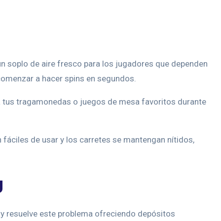
un soplo de aire fresco para los jugadores que dependen
 comenzar a hacer spins en segundos.
a tus tragamonedas o juegos de mesa favoritos durante
 fáciles de usar y los carretes se mantengan nítidos,
g
ay resuelve este problema ofreciendo depósitos