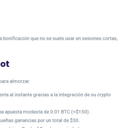
bonificación que no se suele usar en sesiones cortas,
pot
para almorzar.
enta al instante gracias a la integración de su crypto
una apuesta modesta de 0.01 BTC (≈$150).
ueñas ganancias por un total de $30.