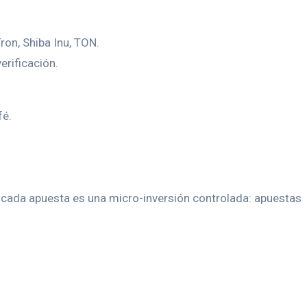
ron, Shiba Inu, TON.
erificación.
fé.
 cada apuesta es una micro-inversión controlada: apuestas