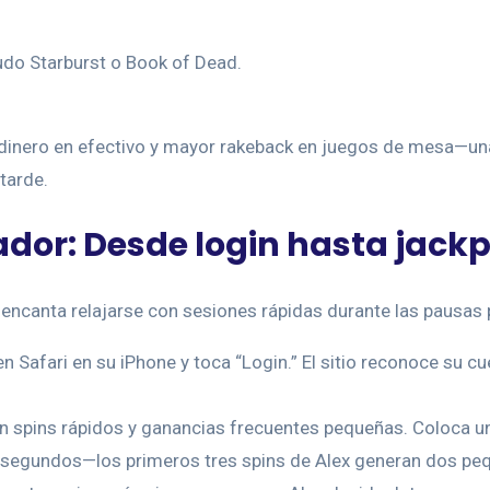
o Starburst o Book of Dead.
inero en efectivo y mayor rakeback en juegos de mesa—una 
tarde.
gador: Desde login hasta jack
 encanta relajarse con sesiones rápidas durante las pausas 
n Safari en su iPhone y toca “Login.” El sitio reconoce su cu
on spins rápidos y ganancias frecuentes pequeñas. Coloca 
o segundos—los primeros tres spins de Alex generan dos peq