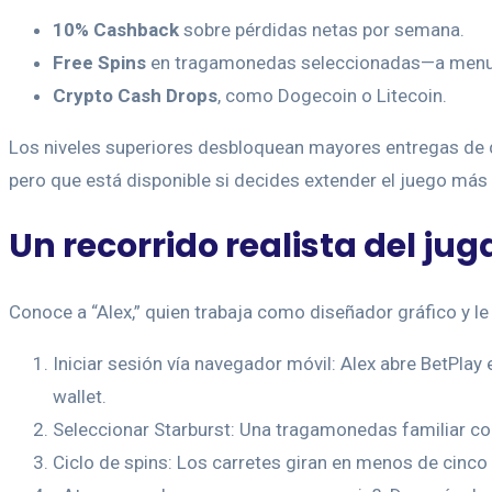
10% Cashback
sobre pérdidas netas por semana.
Free Spins
en tragamonedas seleccionadas—a menud
Crypto Cash Drops
, como Dogecoin o Litecoin.
Los niveles superiores desbloquean mayores entregas de d
pero que está disponible si decides extender el juego más 
Un recorrido realista del ju
Conoce a “Alex,” quien trabaja como diseñador gráfico y le
Iniciar sesión vía navegador móvil: Alex abre BetPlay e
wallet.
Seleccionar Starburst: Una tragamonedas familiar c
Ciclo de spins: Los carretes giran en menos de cinc