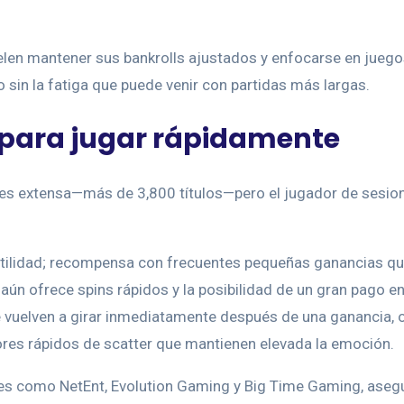
elen mantener sus bankrolls ajustados y enfocarse en juego
 sin la fatiga que puede venir con partidas más largas.
s para jugar rápidamente
es extensa—más de 3,800 títulos—pero el jugador de sesio
tilidad; recompensa con frecuentes pequeñas ganancias qu
aún ofrece spins rápidos y la posibilidad de un gran pago en
 vuelven a girar inmediatamente después de una ganancia, 
res rápidos de scatter que mantienen elevada la emoción.
res como NetEnt, Evolution Gaming y Big Time Gaming, aseg