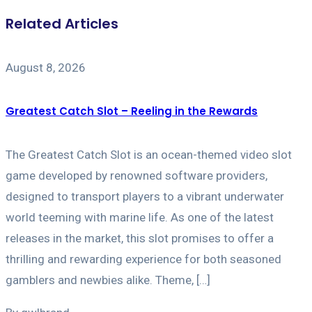
Related Articles
August 8, 2026
Greatest Catch Slot – Reeling in the Rewards
The Greatest Catch Slot is an ocean-themed video slot
game developed by renowned software providers,
designed to transport players to a vibrant underwater
world teeming with marine life. As one of the latest
releases in the market, this slot promises to offer a
thrilling and rewarding experience for both seasoned
gamblers and newbies alike. Theme, […]