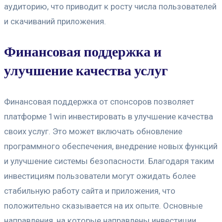
аудиторию, что приводит к росту числа пользователей
и скачиваний приложения.
Финансовая поддержка и
улучшение качества услуг
Финансовая поддержка от спонсоров позволяет
платформе 1win инвестировать в улучшение качества
своих услуг. Это может включать обновление
программного обеспечения, внедрение новых функций
и улучшение системы безопасности. Благодаря таким
инвестициям пользователи могут ожидать более
стабильную работу сайта и приложения, что
положительно сказывается на их опыте. Основные
направления, на которые направлены инвестиции,