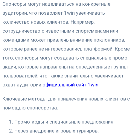
Спонсоры могут нацеливаться на конкретные
аудитории, что позволяет 1win увеличивать
количество новых клиентов. Например,
сотрудничество с известными спортсменами или
командами может привлечь внимание поклонников,
которые ранее не интересовались платформой. Кроме
того, спонсоры могут создавать специальные промо-
акции, которые направлены на определенные группы
пользователей, что также значительно увеличивает
охват аудитории
официальный сайт 1win
.
Ключевые методы для привлечения новых клиентов с
помощью спонсорства:
Промо-коды и специальные предложения;
Через внедрение игровых турниров;