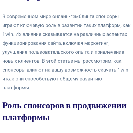
В современном мире онлайн-гемблинга спонсоры
играют ключевую роль в развитии таких платформ, как
1win. Их влияние сказывается на различных аспектах
функционирования сайта, включая маркетинг,
улучшение пользовательского опыта и привлечение
новых клиентов. В этой статье мы рассмотрим, как
спонсоры влияют на вашу возможность скачать 1win
и как они способствуют общему развитию
платформы.
Роль спонсоров в продвижении
платформы