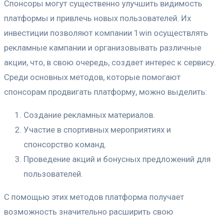
Спонсоры могут существенно улучшить видимость
платформы и привлечь новых пользователей. Их
инвестиции позволяют компании 1win осуществлять
рекламные кампании и организовывать различные
акции, что, в свою очередь, создает интерес к сервису.
Среди основных методов, которые помогают
спонсорам продвигать платформу, можно выделить:
Создание рекламных материалов.
Участие в спортивных мероприятиях и
спонсорство команд.
Проведение акций и бонусных предложений для
пользователей.
С помощью этих методов платформа получает
возможность значительно расширить свою