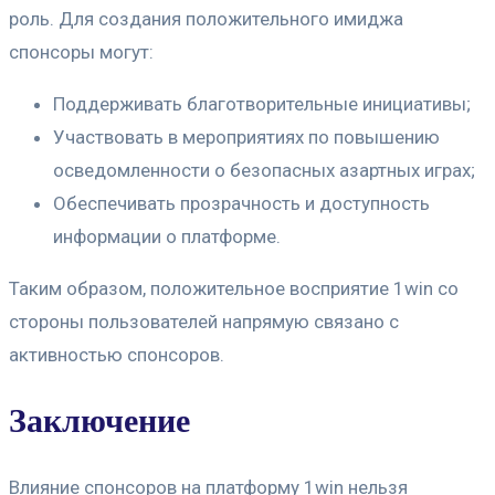
роль. Для создания положительного имиджа
спонсоры могут:
Поддерживать благотворительные инициативы;
Участвовать в мероприятиях по повышению
осведомленности о безопасных азартных играх;
Обеспечивать прозрачность и доступность
информации о платформе.
Таким образом, положительное восприятие 1win со
стороны пользователей напрямую связано с
активностью спонсоров.
Заключение
Влияние спонсоров на платформу 1win нельзя