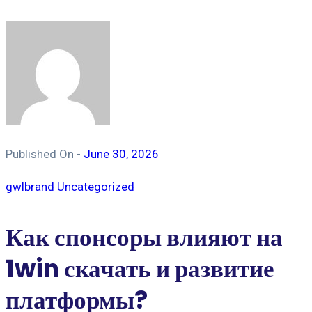
Published On -
June 30, 2026
gwlbrand
Uncategorized
Как спонсоры влияют на
1win скачать и развитие
платформы?