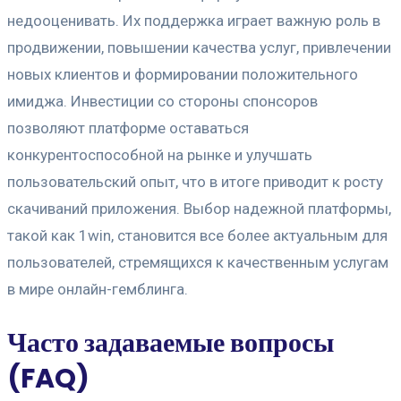
недооценивать. Их поддержка играет важную роль в
продвижении, повышении качества услуг, привлечении
новых клиентов и формировании положительного
имиджа. Инвестиции со стороны спонсоров
позволяют платформе оставаться
конкурентоспособной на рынке и улучшать
пользовательский опыт, что в итоге приводит к росту
скачиваний приложения. Выбор надежной платформы,
такой как 1win, становится все более актуальным для
пользователей, стремящихся к качественным услугам
в мире онлайн-гемблинга.
Часто задаваемые вопросы
(FAQ)