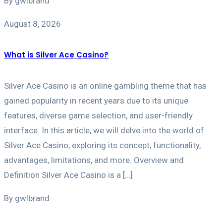
By gwlbrand
August 8, 2026
What is Silver Ace Casino?
Silver Ace Casino is an online gambling theme that has
gained popularity in recent years due to its unique
features, diverse game selection, and user-friendly
interface. In this article, we will delve into the world of
Silver Ace Casino, exploring its concept, functionality,
advantages, limitations, and more. Overview and
Definition Silver Ace Casino is a […]
By gwlbrand