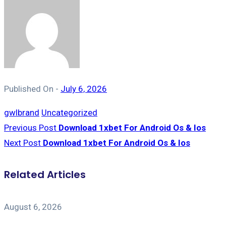
Published On -
July 6, 2026
gwlbrand
Uncategorized
Previous Post
Download 1xbet For Android Os & Ios
Next Post
Download 1xbet For Android Os & Ios
Related Articles
August 6, 2026