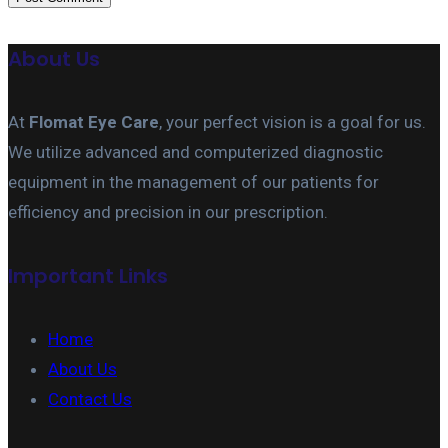
About Us
At
Flomat Eye Care
, your perfect vision is a goal for us.
We utilize advanced and computerized diagnostic
equipment in the management of our patients for
efficiency and precision in our prescription.
Important Links
Home
About Us
Contact Us