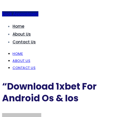
Book Appointment
Home
About Us
Contact Us
HOME
ABOUT US
CONTACT US
“Download 1xbet For
Android Os & Ios