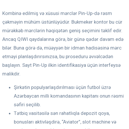
Kombinə edilmiş və xüsusi mərclər Pin-Up-də rəsm
çəkməyin mühüm üstünlüyüdür. Bukmeker kontor bu cür
mürəkkəb mərclərin həqiqətən geniş seçimini təklif edir.
Ancaq QIWI qaydalarına görə, bir günə qədər davam edə
bilər. Buna görə də, müəyyən bir idman hadisəsinə mərc
etməyi planlaşdırırsınızsa, bu proseduru əvvəlcədən
başlayın. Sayt Pin-Up ilkin identifikasiya üçün interfeysə
malikdir.
Şirkətin populyarlaşdırılması üçün futbol üzrə
Azərbaycan milli komandasının kapitanı onun rəsmi
səfiri seçilib.
Tətbiq vasitəsilə sən rahatlıqla depozit qoya,
bonusları aktivləşdirə, “Aviator”, slot machine və