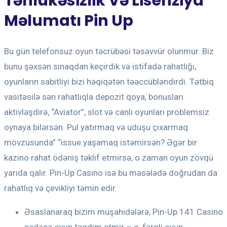
Təhlükəsizlik Və Lisenziya
Məlumatı Pin Up
Bu gün telefonsuz oyun təcrübəsi təsəvvür olunmur. Biz
bunu şəxsən sınaqdan keçirdik və istifadə rahatlığı,
oyunların sabitliyi bizi həqiqətən təəccübləndirdi. Tətbiq
vasitəsilə sən rahatlıqla depozit qoya, bonusları
aktivləşdirə, “Aviator”, slot və canlı oyunları problemsiz
oynaya bilərsən. Pul yatırmaq və uduşu çıxarmaq
mövzusunda” “issue yaşamaq istəmirsən? Əgər bir
kazino rahat ödəniş təklif etmirsə, o zaman oyun zövqü
yarıda qalır. Pin-Up Casino isə bu məsələdə doğrudan da
rahatlıq və çevikliyi təmin edir.
Əsaslanaraq bizim müşahidələrə, Pin-Up 141 Casino