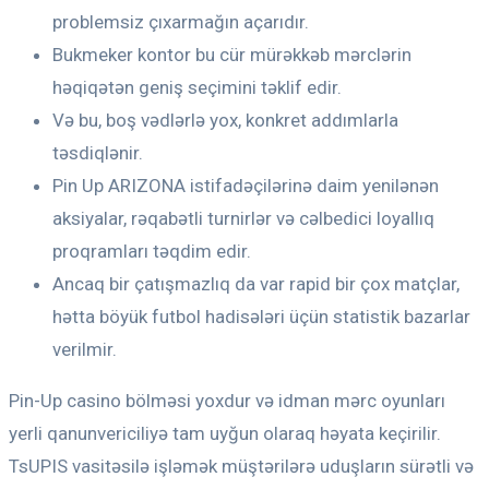
problemsiz çıxarmağın açarıdır.
Bukmeker kontor bu cür mürəkkəb mərclərin
həqiqətən geniş seçimini təklif edir.
Və bu, boş vədlərlə yox, konkret addımlarla
təsdiqlənir.
Pin Up ARIZONA istifadəçilərinə daim yenilənən
aksiyalar, rəqabətli turnirlər və cəlbedici loyallıq
proqramları təqdim edir.
Ancaq bir çatışmazlıq da var rapid bir çox matçlar,
hətta böyük futbol hadisələri üçün statistik bazarlar
verilmir.
Pin-Up casino bölməsi yoxdur və idman mərc oyunları
yerli qanunvericiliyə tam uyğun olaraq həyata keçirilir.
TsUPIS vasitəsilə işləmək müştərilərə uduşların sürətli və