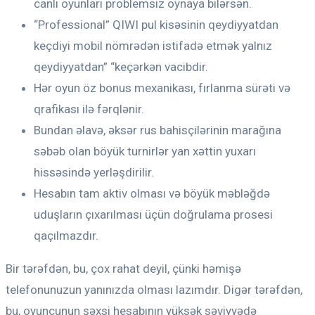
canlı oyunları problemsiz oynaya bilərsən.
“Professional” QIWI pul kisəsinin qeydiyyatdan
keçdiyi mobil nömrədən istifadə etmək yalnız
qeydiyyatdan” “keçərkən vacibdir.
Hər oyun öz bonus mexanikası, fırlanma sürəti və
qrafikası ilə fərqlənir.
Bundan əlavə, əksər rus bahisçilərinin marağına
səbəb olan böyük turnirlər yan xəttin yuxarı
hissəsində yerləşdirilir.
Hesabın tam aktiv olması və böyük məbləğdə
uduşların çıxarılması üçün doğrulama prosesi
qaçılmazdır.
Bir tərəfdən, bu, çox rahat deyil, çünki həmişə
telefonunuzun yanınızda olması lazımdır. Digər tərəfdən,
bu, oyunçunun şəxsi hesabının yüksək səviyyədə