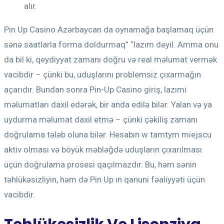
alır.
Pin Up Casino Azərbaycan da oynamağa başlamaq üçün
sənə saatlarla forma doldurmaq” “lazım deyil. Amma onu
da bil ki, qeydiyyat zamanı doğru və real məlumat vermək
vacibdir – çünki bu, uduşlarını problemsiz çıxarmağın
açarıdır. Bundan sonra Pin-Up Casino giriş, lazımi
məlumatları daxil edərək, bir anda edilə bilər. Yalan və ya
uydurma məlumat daxil etmə – çünki çəkiliş zamanı
doğrulama tələb oluna bilər. Hesabın w tamtym miejscu
aktiv olması və böyük məbləğdə uduşların çıxarılması
üçün doğrulama prosesi qaçılmazdır. Bu, həm sənin
təhlükəsizliyin, həm də Pin Up ın qanuni fəaliyyəti üçün
vacibdir.