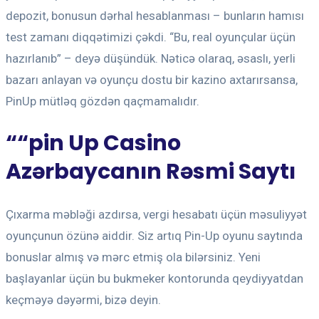
depozit, bonusun dərhal hesablanması – bunların hamısı
test zamanı diqqətimizi çəkdi. “Bu, real oyunçular üçün
hazırlanıb” – deyə düşündük. Nəticə olaraq, əsaslı, yerli
bazarı anlayan və oyunçu dostu bir kazino axtarırsansa,
PinUp mütləq gözdən qaçmamalıdır.
““pin Up Casino ️
Azərbaycanın Rəsmi Saytı
Çıxarma məbləği azdırsa, vergi hesabatı üçün məsuliyyət
oyunçunun özünə aiddir. Siz artıq Pin-Up oyunu saytında
bonuslar almış və mərc etmiş ola bilərsiniz. Yeni
başlayanlar üçün bu bukmeker kontorunda qeydiyyatdan
keçməyə dəyərmi, bizə deyin.