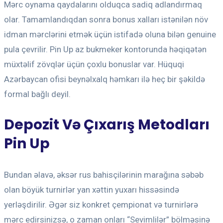
Mərc oynama qaydalarını olduqca sadiq adlandırmaq
olar. Tamamlandıqdan sonra bonus xalları istənilən növ
idman mərclərini etmək üçün istifadə oluna bilən genuine
pula çevrilir. Pin Up az bukmeker kontorunda həqiqətən
müxtəlif zövqlər üçün çoxlu bonuslar var. Hüquqi
Azərbaycan ofisi beynəlxalq həmkarı ilə heç bir şəkildə
formal bağlı deyil.
Depozit Və Çıxarış Metodları
Pin Up
Bundan əlavə, əksər rus bahisçilərinin marağına səbəb
olan böyük turnirlər yan xəttin yuxarı hissəsində
yerləşdirilir. Əgər siz konkret çempionat və turnirlərə
mərc edirsinizsə, o zaman onları “Sevimlilər” bölməsinə