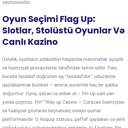
oyunçusudur.
Oyun Seçimi Flag Up:
Slotlar, Stolüstü Oyunlar Və
Canlı Kazino
Üstəlik, oyunların ədalətliliyi haqqında məlumatlar açıqdır
və lisenziyalı provayderlər tərəfindən təmin edilir. Yəni,
burada təsadüf doğrudan ag “təsadüfdür”, uduzanda
qəzəblənmək bizlikdir – amma sistemlik heç bir şübhə
doğurmur. Oyna, qazan və etibar et – Pin Up səni yarı
yolda qoymaz. Pin” “Way up Casino — Curacao lisenziyası
ilə fəaliyyət göstərən beynəlxalq onlayn qumar
platformasıdır. O, hüquqi statusu, şəffaf qaydaları və yerli
istifadəçilərə uyğunlaşdırılmış imkanları ilə fərqlənir. Pin