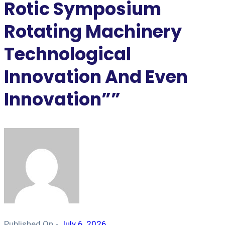
Rotic Symposium
Rotating Machinery
Technological
Innovation And Even
Innovation””
Published On -
July 6, 2026