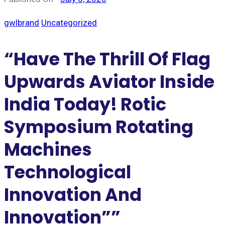
gwlbrand
Uncategorized
“Have The Thrill Of Flag
Upwards Aviator Inside
India Today! Rotic
Symposium Rotating
Machines
Technological
Innovation And
Innovation””