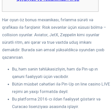
Hər oyun öz bonus mexanikası, fırlanma sürəti və
qrafikası ilə fərqlənir. Risk sevənlər üçün xüsusi bölmə –
collision oyunlar. Aviator, JetX, Zeppelin kimi oyunlar
sürətli ritm, ani qərar və true vaxtda uduş imkanı
deməkdir. Burada sən əmsal yüksəldikcə oyundan çıxıb
qazanırsan.
Bu, həm sənin təhlükəsizliyin, həm də Pin-up ın
qanuni fəaliyyəti üçün vacibdir.
Bütün müsbət cəhətləri ilə Pin-Up on line casino LIVE
rejimi ən yaxşı formatda deyil.
Bu platforma 2016-cı ildən fəaliyyət göstərir və
Curacao lisenziyası əsasında işləyir.