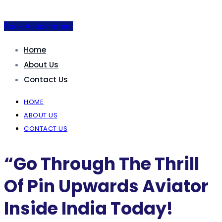
Book Appointment
Home
About Us
Contact Us
HOME
ABOUT US
CONTACT US
“Go Through The Thrill
Of Pin Upwards Aviator
Inside India Today!