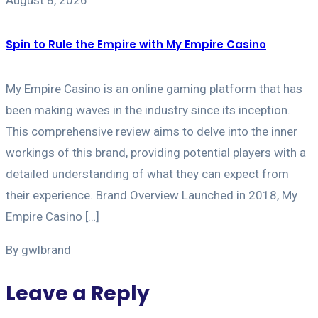
Spin to Rule the Empire with My Empire Casino
My Empire Casino is an online gaming platform that has
been making waves in the industry since its inception.
This comprehensive review aims to delve into the inner
workings of this brand, providing potential players with a
detailed understanding of what they can expect from
their experience. Brand Overview Launched in 2018, My
Empire Casino […]
By gwlbrand
Leave a Reply