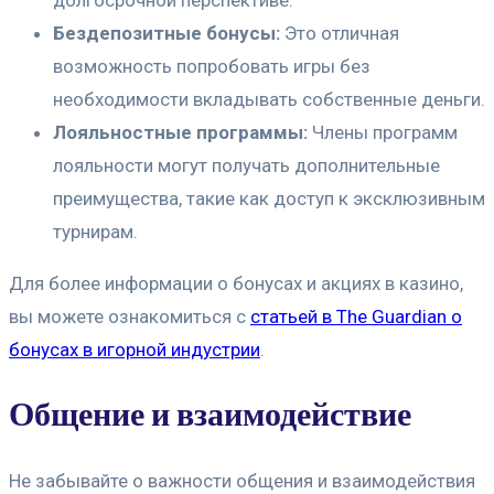
Бездепозитные бонусы:
Это отличная
возможность попробовать игры без
необходимости вкладывать собственные деньги.
Лояльностные программы:
Члены программ
лояльности могут получать дополнительные
преимущества, такие как доступ к эксклюзивным
турнирам.
Для более информации о бонусах и акциях в казино,
вы можете ознакомиться с
статьей в The Guardian о
бонусах в игорной индустрии
.
Общение и взаимодействие
Не забывайте о важности общения и взаимодействия