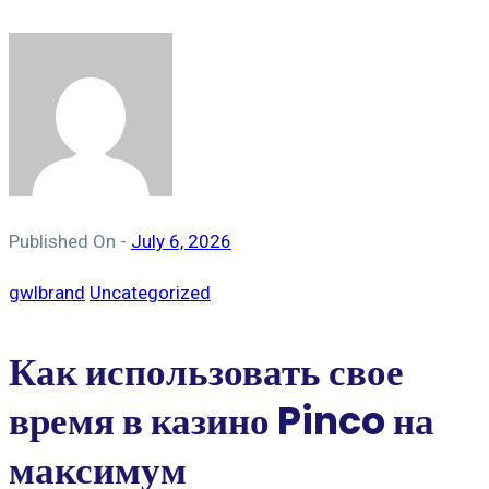
Published On -
July 6, 2026
gwlbrand
Uncategorized
Как использовать свое
время в казино Pinco на
максимум