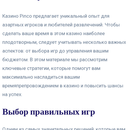
Казино Pinco предлагает уникальный опыт для
азартных игроков и любителей развлечений. Чтобы
сделать ваше время в этом казино наиболее
плодотворным, следует учитывать несколько важных
аспектов: от выбора игр до управления вашим
бюджетом. В этом материале мы рассмотрим
ключевые стратегии, которые помогут вам
максимально насладиться вашим
времяпрепровождением в казино и повысить шансы
на успех.
Выбор правильных игр
Одним из самых значительных решений, которые вам