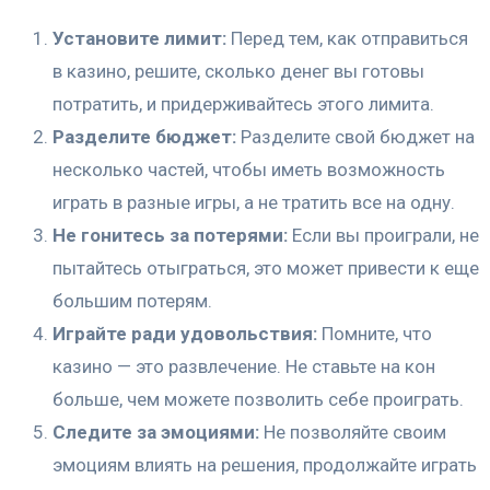
Установите лимит:
Перед тем, как отправиться
в казино, решите, сколько денег вы готовы
потратить, и придерживайтесь этого лимита.
Разделите бюджет:
Разделите свой бюджет на
несколько частей, чтобы иметь возможность
играть в разные игры, а не тратить все на одну.
Не гонитесь за потерями:
Если вы проиграли, не
пытайтесь отыграться, это может привести к еще
большим потерям.
Играйте ради удовольствия:
Помните, что
казино — это развлечение. Не ставьте на кон
больше, чем можете позволить себе проиграть.
Следите за эмоциями:
Не позволяйте своим
эмоциям влиять на решения, продолжайте играть