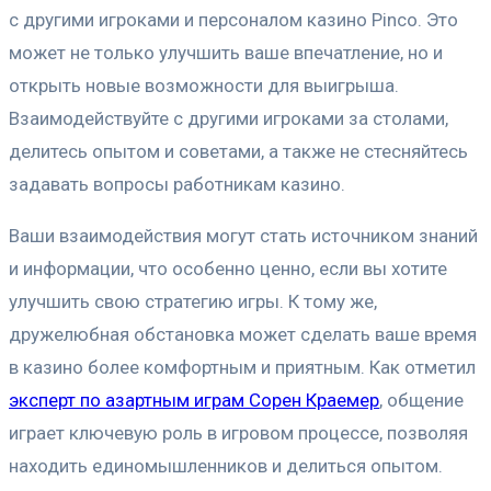
с другими игроками и персоналом казино Pinco. Это
может не только улучшить ваше впечатление, но и
открыть новые возможности для выигрыша.
Взаимодействуйте с другими игроками за столами,
делитесь опытом и советами, а также не стесняйтесь
задавать вопросы работникам казино.
Ваши взаимодействия могут стать источником знаний
и информации, что особенно ценно, если вы хотите
улучшить свою стратегию игры. К тому же,
дружелюбная обстановка может сделать ваше время
в казино более комфортным и приятным. Как отметил
эксперт по азартным играм Сорен Краемер
, общение
играет ключевую роль в игровом процессе, позволяя
находить единомышленников и делиться опытом.