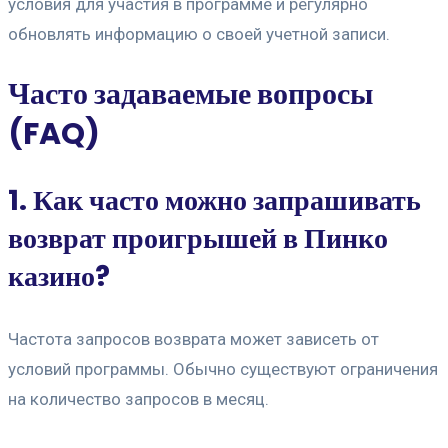
условия для участия в программе и регулярно
обновлять информацию о своей учетной записи.
Часто задаваемые вопросы
(FAQ)
1. Как часто можно запрашивать
возврат проигрышей в Пинко
казино?
Частота запросов возврата может зависеть от
условий программы. Обычно существуют ограничения
на количество запросов в месяц.