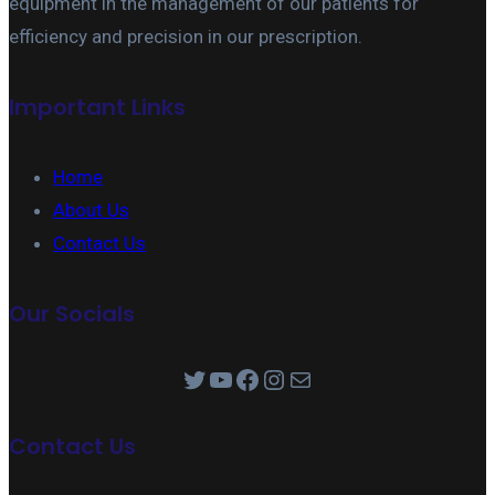
equipment in the management of our patients for
efficiency and precision in our prescription.
Important Links
Home
About Us
Contact Us
Our Socials
Twitter
YouTube
Facebook
Instagram
Mail
Contact Us