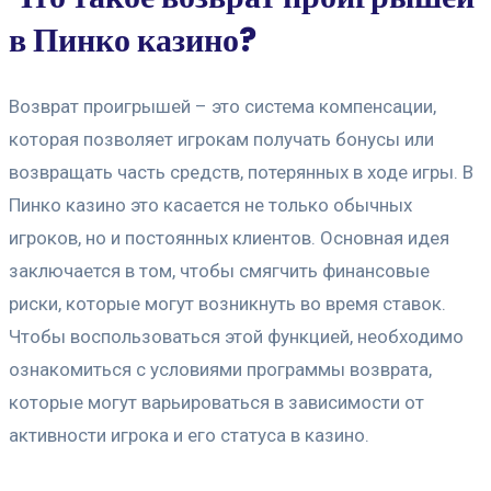
в Пинко казино?
Возврат проигрышей – это система компенсации,
которая позволяет игрокам получать бонусы или
возвращать часть средств, потерянных в ходе игры. В
Пинко казино это касается не только обычных
игроков, но и постоянных клиентов. Основная идея
заключается в том, чтобы смягчить финансовые
риски, которые могут возникнуть во время ставок.
Чтобы воспользоваться этой функцией, необходимо
ознакомиться с условиями программы возврата,
которые могут варьироваться в зависимости от
активности игрока и его статуса в казино.