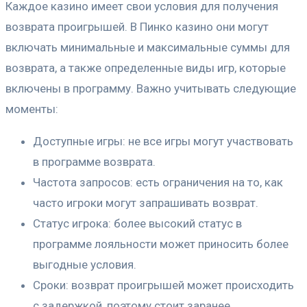
Каждое казино имеет свои условия для получения
возврата проигрышей. В Пинко казино они могут
включать минимальные и максимальные суммы для
возврата, а также определенные виды игр, которые
включены в программу. Важно учитывать следующие
моменты:
Доступные игры: не все игры могут участвовать
в программе возврата.
Частота запросов: есть ограничения на то, как
часто игроки могут запрашивать возврат.
Статус игрока: более высокий статус в
программе лояльности может приносить более
выгодные условия.
Сроки: возврат проигрышей может происходить
с задержкой, поэтому стоит заранее