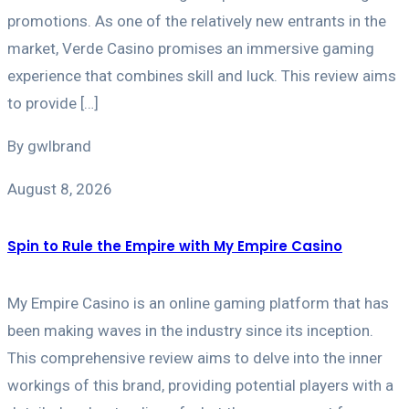
promotions. As one of the relatively new entrants in the
market, Verde Casino promises an immersive gaming
experience that combines skill and luck. This review aims
to provide […]
By gwlbrand
August 8, 2026
Spin to Rule the Empire with My Empire Casino
My Empire Casino is an online gaming platform that has
been making waves in the industry since its inception.
This comprehensive review aims to delve into the inner
workings of this brand, providing potential players with a