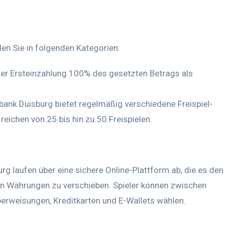
den Sie in folgenden Kategorien:
einer Ersteinzahlung 100% des gesetzten Betrags als
elbank Duisburg bietet regelmäßig verschiedene Freispiel-
reichen von 25 bis hin zu 50 Freispielen.
rg laufen über eine sichere Online-Plattform ab, die es den
en Währungen zu verschieben. Spieler können zwischen
rweisungen, Kreditkarten und E-Wallets wählen.