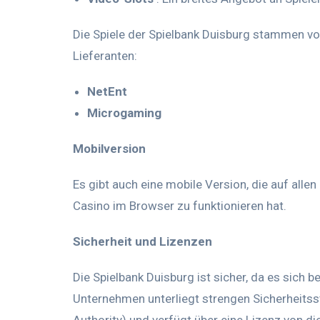
Die Spiele der Spielbank Duisburg stammen vo
Lieferanten:
NetEnt
Microgaming
Mobilversion
Es gibt auch eine mobile Version, die auf al
Casino im Browser zu funktionieren hat.
Sicherheit und Lizenzen
Die Spielbank Duisburg ist sicher, da es sich 
Unternehmen unterliegt strengen Sicherheits