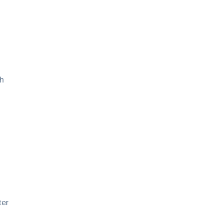
ch
ter