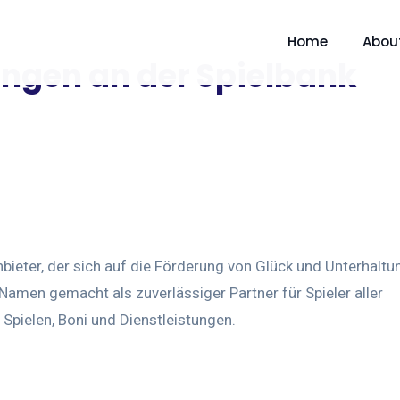
Home
Abou
ungen an der Spielbank
nbieter, der sich auf die Förderung von Glück und Unterhaltu
Namen gemacht als zuverlässiger Partner für Spieler aller
 Spielen, Boni und Dienstleistungen.