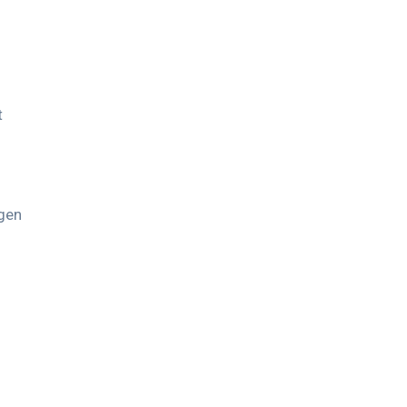
t
igen