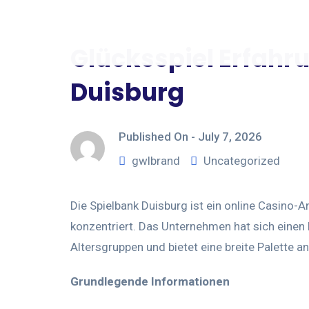
Glücksspiel Erfahr
Duisburg
Published On -
July 7, 2026
gwlbrand
Uncategorized
Die Spielbank Duisburg ist ein online Casino-A
konzentriert. Das Unternehmen hat sich einen 
Altersgruppen und bietet eine breite Palette an
Grundlegende Informationen