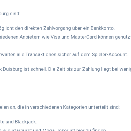
burg sind:
glicht den direkten Zahlvorgang über ein Bankkonto.
chiedenen Anbietern wie Visa und MasterCard können genutz
 verwalten alle Transaktionen sicher auf dem Spieler-Account.
uisburg ist schnell. Die Zeit bis zur Zahlung liegt bei wen
elen an, die in verschiedenen Kategorien unterteilt sind:
te und Blackjack.
n wie Starburst und Mega Joker ist hier zu finden.