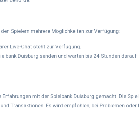
ieser Behörde.
 den Spielern mehrere Möglichkeiten zur Verfügung:
barer Live-Chat steht zur Verfügung.
 Spielbank Duisburg senden und warten bis 24 Stunden darauf
e Erfahrungen mit der Spielbank Duisburg gemacht. Die Spie
oni und Transaktionen. Es wird empfohlen, bei Problemen oder