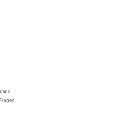
lbank
 Fragen