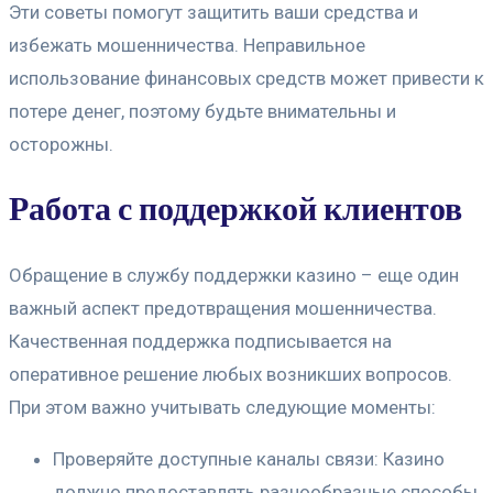
Эти советы помогут защитить ваши средства и
избежать мошенничества. Неправильное
использование финансовых средств может привести к
потере денег, поэтому будьте внимательны и
осторожны.
Работа с поддержкой клиентов
Обращение в службу поддержки казино – еще один
важный аспект предотвращения мошенничества.
Качественная поддержка подписывается на
оперативное решение любых возникших вопросов.
При этом важно учитывать следующие моменты:
Проверяйте доступные каналы связи: Казино
должно предоставлять разнообразные способы