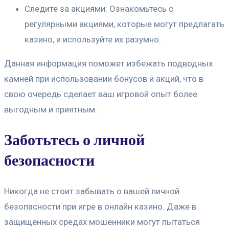
Следите за акциями: Ознакомьтесь с
регулярными акциями, которые могут предлагать
казино, и используйте их разумно.
Данная информация поможет избежать подводных
камней при использовании бонусов и акций, что в
свою очередь сделает ваш игровой опыт более
выгодным и приятным.
Заботьтесь о личной
безопасности
Никогда не стоит забывать о вашей личной
безопасности при игре в онлайн казино. Даже в
защищенных средах мошенники могут пытаться