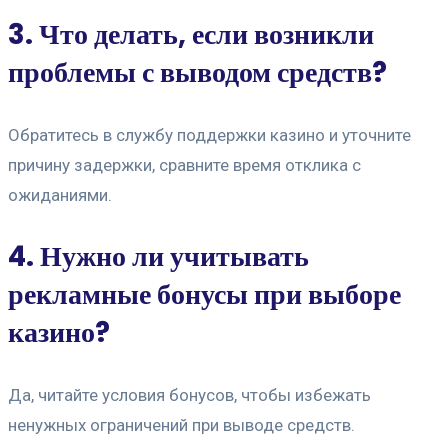
3. Что делать, если возникли
проблемы с выводом средств?
Обратитесь в службу поддержки казино и уточните
причину задержки, сравните время отклика с
ожиданиями.
4. Нужно ли учитывать
рекламные бонусы при выборе
казино?
Да, читайте условия бонусов, чтобы избежать
ненужных ограничений при выводе средств.