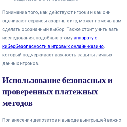
Понимание того, как действуют игроки и как они
оценивают сервисы азартных игр, может помочь вам
сделать осознанный выбор. Также стоит учитывать
исследования, подобные этому
аппарату о
кибербезопасности в игровых онлайн-казино
,
который подчеркивает важность защиты личных
данных игроков.
Использование безопасных и
проверенных платежных
методов
При внесении депозитов и выводе выигрышей важно