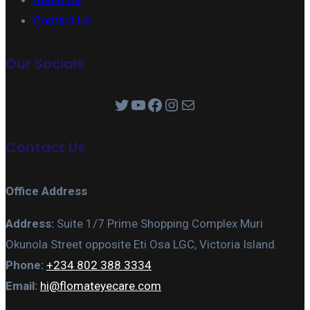
Contact Us
Our Socials
Twitter
YouTube
Facebook
Instagram
Mail
Contact Us
Office Address
Address:
Suite 1/7 Prime Shopping Complex Muri
Okunola Street opposite Eti Osa LGC, Victoria Island.
Phone:
+234 802 388 3334
Email:
hi@flomateyecare.com