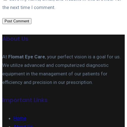
the next time I comment.
About Us
At
Flomat Eye Care
, your perfect vision is a goal for us.
We utilize advanced and computerized diagnostic
equipment in the management of our patients for
efficiency and precision in our prescription.
Important Links
Home
About Us