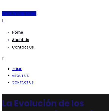
Book Appointment
Home
About Us
Contact Us
HOME
ABOUT US
CONTACT US
La Evolución de los