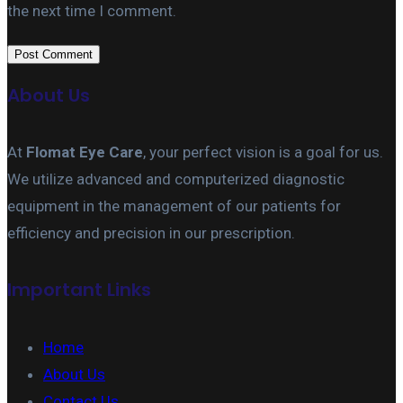
the next time I comment.
About Us
At
Flomat Eye Care
, your perfect vision is a goal for us.
We utilize advanced and computerized diagnostic
equipment in the management of our patients for
efficiency and precision in our prescription.
Important Links
Home
About Us
Contact Us