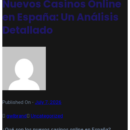
Nuevos Casinos Online
en España: Un Análisis
Detallado
Published On -
July 7, 2026
gwlbrand
Uncategorized
¿Qué son los nuevos casinos online en España?