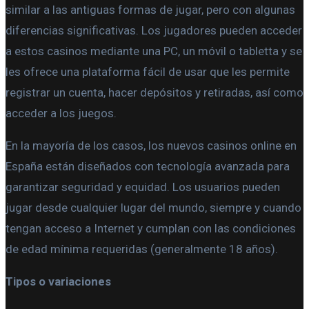
similar a las antiguas formas de jugar, pero con algunas
diferencias significativas. Los jugadores pueden acceder
a estos casinos mediante una PC, un móvil o tabletta y se
les ofrece una plataforma fácil de usar que les permite
registrar un cuenta, hacer depósitos y retiradas, así como
acceder a los juegos.
En la mayoría de los casos, los nuevos casinos online en
España están diseñados con tecnología avanzada para
garantizar seguridad y equidad. Los usuarios pueden
jugar desde cualquier lugar del mundo, siempre y cuando
tengan acceso a Internet y cumplan con las condiciones
de edad mínima requeridas (generalmente 18 años).
Tipos o variaciones