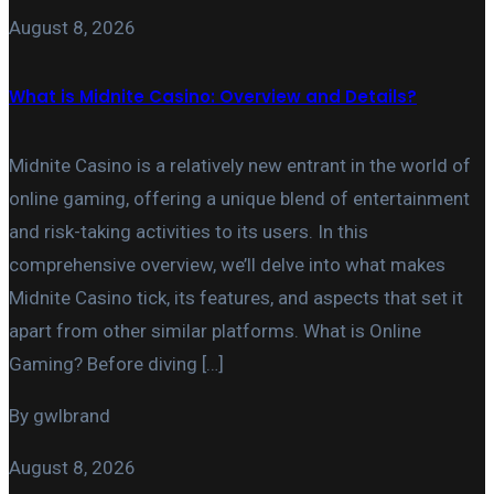
August 8, 2026
What is Midnite Casino: Overview and Details?
Midnite Casino is a relatively new entrant in the world of
online gaming, offering a unique blend of entertainment
and risk-taking activities to its users. In this
comprehensive overview, we’ll delve into what makes
Midnite Casino tick, its features, and aspects that set it
apart from other similar platforms. What is Online
Gaming? Before diving […]
By gwlbrand
August 8, 2026