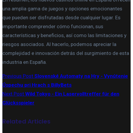
una amplia gama de juegos y opciones emocionantes
que pueden ser disfrutadas desde cualquier lugar. Es
importante comprender cómo funcionan, sus
características y beneficios, así como las limitaciones y
riesgos asociados. Al hacerlo, podemos apreciar la
complejidad e innovación detrás del surgimiento de esta
industria en España.
Previous Post
Slovenské Automaty na Hry - Vynútenie
Úspechu pri Hrach s BillyBets
Next Post
Wild Tokyo - Ein Laservolltreffer für den
Glücksspieler
Related Articles