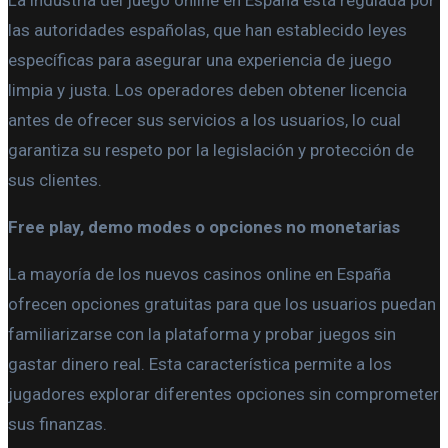
La industria del juego online en España está regulada por
las autoridades españolas, que han establecido leyes
específicas para asegurar una experiencia de juego
limpia y justa. Los operadores deben obtener licencia
antes de ofrecer sus servicios a los usuarios, lo cual
garantiza su respeto por la legislación y protección de
sus clientes.
Free play, demo modes o opciones no monetarias
La mayoría de los nuevos casinos online en España
ofrecen opciones gratuitas para que los usuarios puedan
familiarizarse con la plataforma y probar juegos sin
gastar dinero real. Esta característica permite a los
jugadores explorar diferentes opciones sin comprometer
sus finanzas.