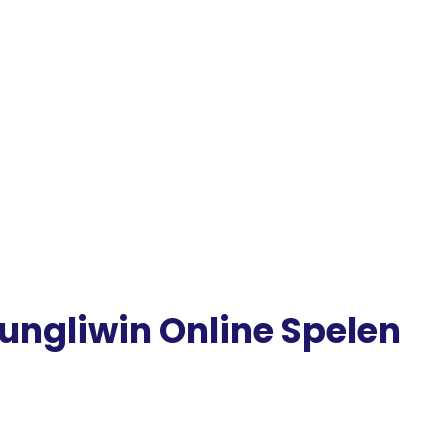
Jungliwin Online Spelen