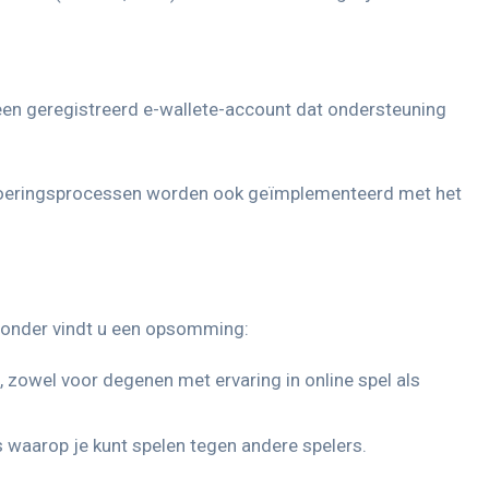
een geregistreerd e-wallete-account dat ondersteuning
Invoeringsprocessen worden ook geïmplementeerd met het
ieronder vindt u een opsomming:
 zowel voor degenen met ervaring in online spel als
 waarop je kunt spelen tegen andere spelers.