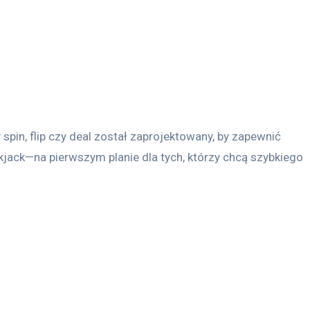
pin, flip czy deal został zaprojektowany, by zapewnić
ckjack—na pierwszym planie dla tych, którzy chcą szybkiego