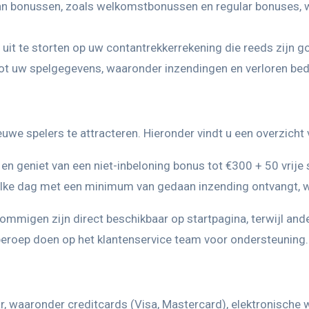
l van bonussen, zoals welkomstbonussen en regular bonuses
ld uit te storten op uw contantrekkerrekening die reeds zij
tot uw spelgegevens, waaronder inzendingen en verloren bed
uwe spelers te attracteren. Hieronder vindt u een overzich
 geniet van een niet-inbeloning bonus tot €300 + 50 vrije 
 elke dag met een minimum van gedaan inzending ontvangt, 
Sommigen zijn direct beschikbaar op startpagina, terwijl 
en beroep doen op het klantenservice team voor ondersteuning.
waaronder creditcards (Visa, Mastercard), elektronische wall