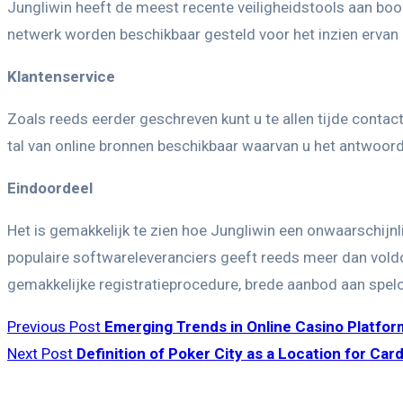
Jungliwin heeft de meest recente veiligheidstools aan boo
netwerk worden beschikbaar gesteld voor het inzien ervan
Klantenservice
Zoals reeds eerder geschreven kunt u te allen tijde conta
tal van online bronnen beschikbaar waarvan u het antwoor
Eindoordeel
Het is gemakkelijk te zien hoe Jungliwin een onwaarschijn
populaire softwareleveranciers geeft reeds meer dan voldo
gemakkelijke registratieprocedure, brede aanbod aan spelop
Previous Post
Emerging Trends in Online Casino Platfor
Next Post
Definition of Poker City as a Location for Ca