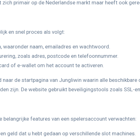
cht zich primair op de Nederlandse markt maar heeft ook gere
jk en snel proces als volgt:
 in, waaronder naam, emailadres en wachtwoord.
turering, zoals adres, postcode en telefoonnummer.
card of e-wallet om het account te activeren.
 naar de startpagina van Jungliwin waarin alle beschikbare
nden zijn. De website gebruikt beveiligingstools zoals SSL
de belangrijke features van een spelersaccount verwachten:
loren geld dat u hebt gedaan op verschillende slot machines.