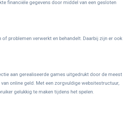
rkte financiële gegevens door middel van een gesloten
of problemen verwerkt en behandelt. Daarbij zijn er ook
electie aan gerealiseerde games uitgedrukt door de meest
 van online geld. Met een zorgvuldige websitestructuur,
uiker gelukkig te maken tijdens het spelen.