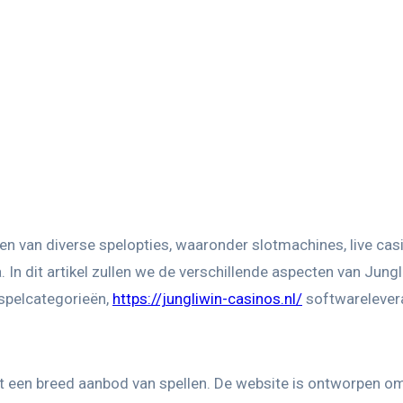
eden van diverse spelopties, waaronder slotmachines, live c
 In dit artikel zullen we de verschillende aspecten van Jungl
 spelcategorieën,
https://jungliwin-casinos.nl/
softwareleveran
t een breed aanbod van spellen. De website is ontworpen om 