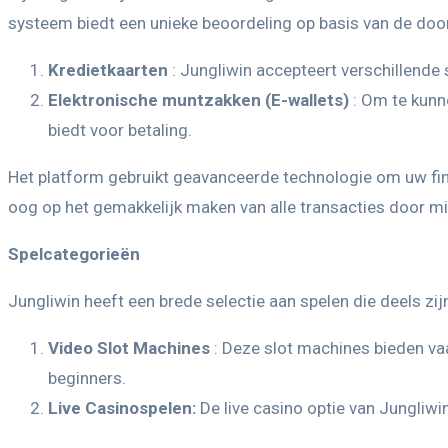
systeem biedt een unieke beoordeling op basis van de door 
Kredietkaarten
: Jungliwin accepteert verschillende
Elektronische muntzakken (E-wallets)
: Om te kunn
biedt voor betaling.
Het platform gebruikt geavanceerde technologie om uw fi
oog op het gemakkelijk maken van alle transacties door mi
Spelcategorieën
Jungliwin heeft een brede selectie aan spelen die deels z
Video Slot Machines
: Deze slot machines bieden va
beginners.
Live Casinospelen:
De live casino optie van Jungliw