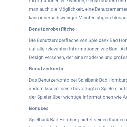
Informationen wie Namen, Geburtsdatum und A
man auch die Möglichkeit, eine Benutzernamen
kann innerhalb weniger Minuten abgeschlossen
Benutzeroberfläche
Die Benutzeroberfläche von Spielbank Bad Homb
auf alle relevanten Informationen wie Boni, A
Design versehen, der eine moderne und profess
Benutzerkonto
Das Benutzerkonto bei Spielbank Bad Homburg b
ändern lassen, seine bevorzugten Spiele einst
der Spieler über wichtige Informationen wie
Bonuses
Spielbank Bad Homburg bietet seinen Kunden ei