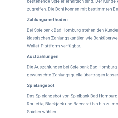
bestehende Spieler erhältlich sind. Der Kund
zugreifen. Die Boni können mit bestimmten B
Zahlungsmethoden
Bei Spielbank Bad Homburg stehen den Kunde
klassischen Zahlungskanälen wie Banküberweisu
Wallet-Plattform verfügbar.
Austzahlungen
Die Auszahlungen bei Spielbank Bad Homburg e
gewünschte Zahlungsquelle übertragen lassen
Spielangebot
Das Spielangebot von Spielbank Bad Homburg i
Roulette, Blackjack und Baccarat bis hin zu 
Spielen wählen.