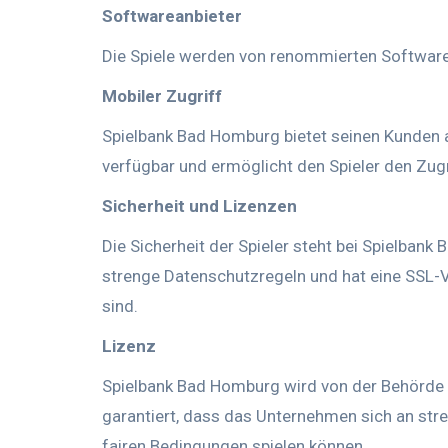
Softwareanbieter
Die Spiele werden von renommierten Software-
Mobiler Zugriff
Spielbank Bad Homburg bietet seinen Kunden a
verfügbar und ermöglicht den Spieler den Zugr
Sicherheit und Lizenzen
Die Sicherheit der Spieler steht bei Spielba
strenge Datenschutzregeln und hat eine SSL-V
sind.
Lizenz
Spielbank Bad Homburg wird von der Behörde fü
garantiert, dass das Unternehmen sich an stre
fairen Bedingungen spielen können.