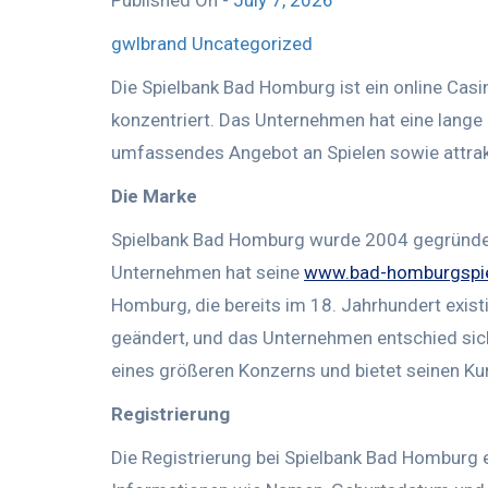
gwlbrand
Uncategorized
Die Spielbank Bad Homburg ist ein online Cas
konzentriert. Das Unternehmen hat eine lange 
umfassendes Angebot an Spielen sowie attrakt
Die Marke
Spielbank Bad Homburg wurde 2004 gegründet
Unternehmen hat seine
www.bad-homburgspie
Homburg, die bereits im 18. Jahrhundert existi
geändert, und das Unternehmen entschied sich
eines größeren Konzerns und bietet seinen K
Registrierung
Die Registrierung bei Spielbank Bad Homburg e