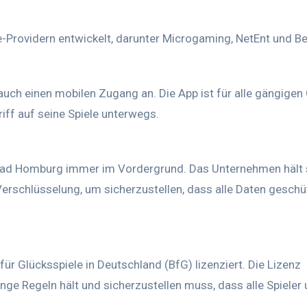
Providern entwickelt, darunter Microgaming, NetEnt und Be
uch einen mobilen Zugang an. Die App ist für alle gängigen
iff auf seine Spiele unterwegs.
nk Bad Homburg immer im Vordergrund. Das Unternehmen hält 
erschlüsselung, um sicherzustellen, dass alle Daten geschü
r Glücksspiele in Deutschland (BfG) lizenziert. Die Lizenz
nge Regeln hält und sicherzustellen muss, dass alle Spieler 