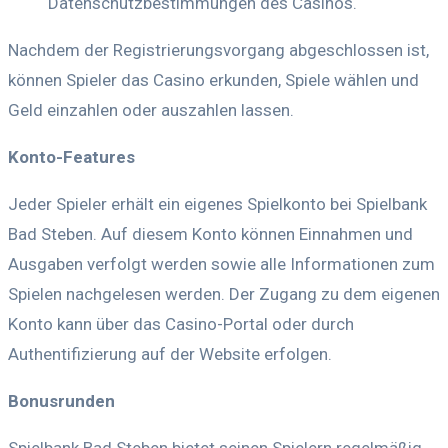
Datenschutzbestimmungen des Casinos.
Nachdem der Registrierungsvorgang abgeschlossen ist,
können Spieler das Casino erkunden, Spiele wählen und
Geld einzahlen oder auszahlen lassen.
Konto-Features
Jeder Spieler erhält ein eigenes Spielkonto bei Spielbank
Bad Steben. Auf diesem Konto können Einnahmen und
Ausgaben verfolgt werden sowie alle Informationen zum
Spielen nachgelesen werden. Der Zugang zu dem eigenen
Konto kann über das Casino-Portal oder durch
Authentifizierung auf der Website erfolgen.
Bonusrunden