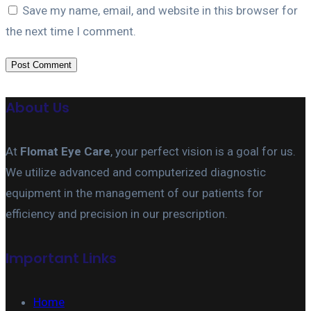
Save my name, email, and website in this browser for
the next time I comment.
About Us
At
Flomat Eye Care
, your perfect vision is a goal for us.
We utilize advanced and computerized diagnostic
equipment in the management of our patients for
efficiency and precision in our prescription.
Important Links
Home