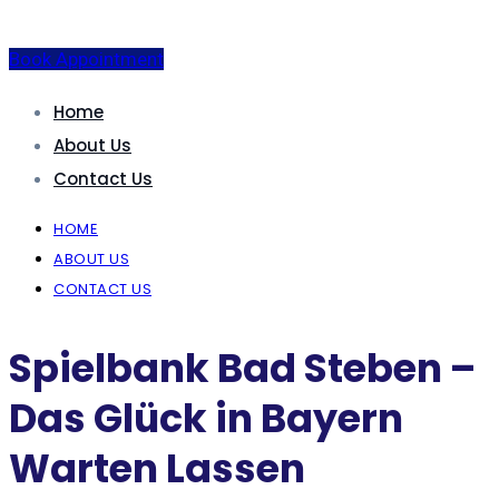
Book Appointment
Home
About Us
Contact Us
HOME
ABOUT US
CONTACT US
Spielbank Bad Steben –
Das Glück in Bayern
Warten Lassen