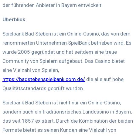
der führenden Anbieter in Bayern entwickelt.
Überblick
Spielbank Bad Steben ist ein Online-Casino, das von dem
renommierten Unternehmen SpielBank betrieben wird. Es
wurde 2005 gegründet und hat seitdem eine treue
Community von Spielern aufgebaut. Das Casino bietet
eine Vielzahl von Spielen,
https://badstebenspielbank.com.de/
die alle auf hohe
Qualitätsstandards geprüft wurden.
Spielbank Bad Steben ist nicht nur ein Online-Casino,
sondern auch ein traditionsreiches Landcasino in Bayern,
das seit 1857 existiert. Durch die Kombination der beiden
Formate bietet es seinen Kunden eine Vielzahl von