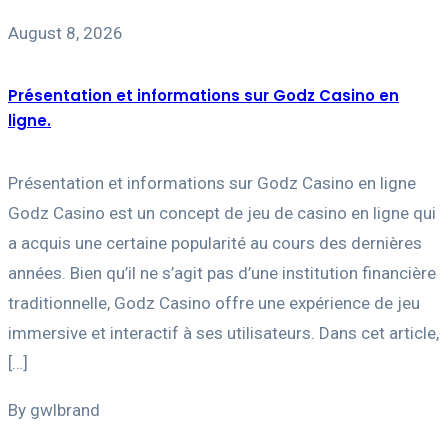
August 8, 2026
Présentation et informations sur Godz Casino en
ligne.
Présentation et informations sur Godz Casino en ligne
Godz Casino est un concept de jeu de casino en ligne qui
a acquis une certaine popularité au cours des dernières
années. Bien qu’il ne s’agit pas d’une institution financière
traditionnelle, Godz Casino offre une expérience de jeu
immersive et interactif à ses utilisateurs. Dans cet article,
[…]
By gwlbrand