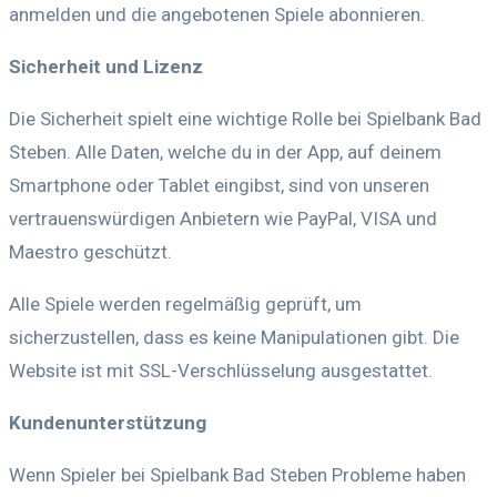
anmelden und die angebotenen Spiele abonnieren.
Sicherheit und Lizenz
Die Sicherheit spielt eine wichtige Rolle bei Spielbank Bad
Steben. Alle Daten, welche du in der App, auf deinem
Smartphone oder Tablet eingibst, sind von unseren
vertrauenswürdigen Anbietern wie PayPal, VISA und
Maestro geschützt.
Alle Spiele werden regelmäßig geprüft, um
sicherzustellen, dass es keine Manipulationen gibt. Die
Website ist mit SSL-Verschlüsselung ausgestattet.
Kundenunterstützung
Wenn Spieler bei Spielbank Bad Steben Probleme haben