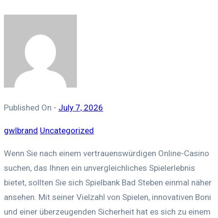
Published On -
July 7, 2026
gwlbrand
Uncategorized
Wenn Sie nach einem vertrauenswürdigen Online-Casino
suchen, das Ihnen ein unvergleichliches Spielerlebnis
bietet, sollten Sie sich Spielbank Bad Steben einmal näher
ansehen. Mit seiner Vielzahl von Spielen, innovativen Boni
und einer überzeugenden Sicherheit hat es sich zu einem