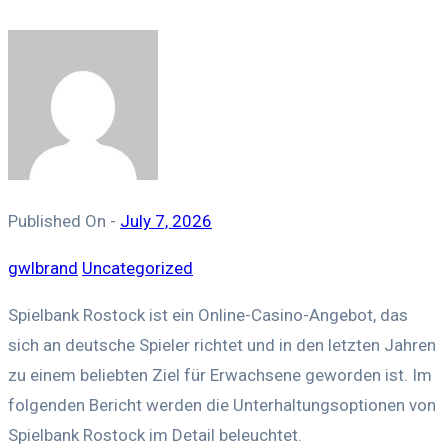
Published On -
July 7, 2026
gwlbrand
Uncategorized
Spielbank Rostock ist ein Online-Casino-Angebot, das
sich an deutsche Spieler richtet und in den letzten Jahren
zu einem beliebten Ziel für Erwachsene geworden ist. Im
folgenden Bericht werden die Unterhaltungsoptionen von
Spielbank Rostock im Detail beleuchtet.