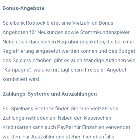
Bonus-Angebote
Spielbank Rostock bietet eine Vielzahl an Bonus-
Angeboten für Neukunden sowie Stammkundenspieler.
Neben den klassischen Begrüßungspaketen, die bei einer
Registrierung eingesetzt werden können und das Budget
des Spielers erhöhen, gibt es auch ständige Aktionen wie
“Kampagne”, welche mit täglichem Freispiel-Angebot
kombiniert wird.
Zahlungs-Systeme und Auszahlungen
Bei Spielbank Rostock finden Sie eine Vielzahl von
Zahlungsmethoden an. Neben den klassischen
Kreditkarten kann auch PayPal für Einzahlen verwendet
werden. Für Auszahlungen stehen hier ebenfalls