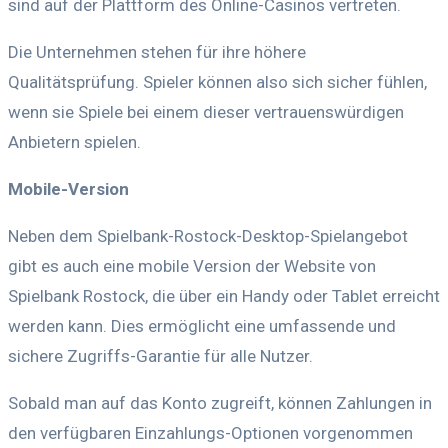
sind auf der Plattform des Online-Casinos vertreten.
Die Unternehmen stehen für ihre höhere
Qualitätsprüfung. Spieler können also sich sicher fühlen,
wenn sie Spiele bei einem dieser vertrauenswürdigen
Anbietern spielen.
Mobile-Version
Neben dem Spielbank-Rostock-Desktop-Spielangebot
gibt es auch eine mobile Version der Website von
Spielbank Rostock, die über ein Handy oder Tablet erreicht
werden kann. Dies ermöglicht eine umfassende und
sichere Zugriffs-Garantie für alle Nutzer.
Sobald man auf das Konto zugreift, können Zahlungen in
den verfügbaren Einzahlungs-Optionen vorgenommen