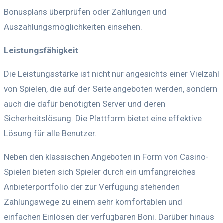
Bonusplans überprüfen oder Zahlungen und
Auszahlungsmöglichkeiten einsehen.
Leistungsfähigkeit
Die Leistungsstärke ist nicht nur angesichts einer Vielzahl
von Spielen, die auf der Seite angeboten werden, sondern
auch die dafür benötigten Server und deren
Sicherheitslösung. Die Plattform bietet eine effektive
Lösung für alle Benutzer.
Neben den klassischen Angeboten in Form von Casino-
Spielen bieten sich Spieler durch ein umfangreiches
Anbieterportfolio der zur Verfügung stehenden
Zahlungswege zu einem sehr komfortablen und
einfachen Einlösen der verfügbaren Boni. Darüber hinaus