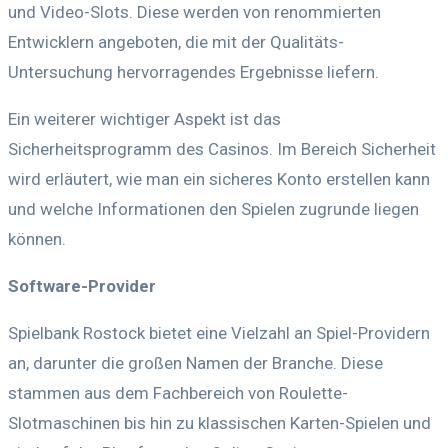
und Video-Slots. Diese werden von renommierten
Entwicklern angeboten, die mit der Qualitäts-
Untersuchung hervorragendes Ergebnisse liefern.
Ein weiterer wichtiger Aspekt ist das
Sicherheitsprogramm des Casinos. Im Bereich Sicherheit
wird erläutert, wie man ein sicheres Konto erstellen kann
und welche Informationen den Spielen zugrunde liegen
können.
Software-Provider
Spielbank Rostock bietet eine Vielzahl an Spiel-Providern
an, darunter die großen Namen der Branche. Diese
stammen aus dem Fachbereich von Roulette-
Slotmaschinen bis hin zu klassischen Karten-Spielen und