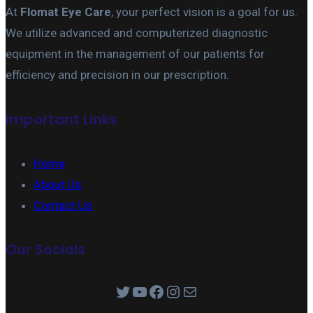
At
Flomat Eye Care
, your perfect vision is a goal for us.
We utilize advanced and computerized diagnostic
equipment in the management of our patients for
efficiency and precision in our prescription.
Important Links
Home
About Us
Contact Us
Our Socials
Twitter
YouTube
Facebook
Instagram
Mail