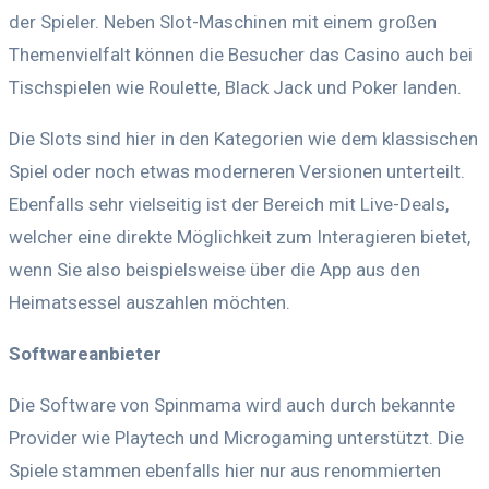
der Spieler. Neben Slot-Maschinen mit einem großen
Themenvielfalt können die Besucher das Casino auch bei
Tischspielen wie Roulette, Black Jack und Poker landen.
Die Slots sind hier in den Kategorien wie dem klassischen
Spiel oder noch etwas moderneren Versionen unterteilt.
Ebenfalls sehr vielseitig ist der Bereich mit Live-Deals,
welcher eine direkte Möglichkeit zum Interagieren bietet,
wenn Sie also beispielsweise über die App aus den
Heimatsessel auszahlen möchten.
Softwareanbieter
Die Software von Spinmama wird auch durch bekannte
Provider wie Playtech und Microgaming unterstützt. Die
Spiele stammen ebenfalls hier nur aus renommierten