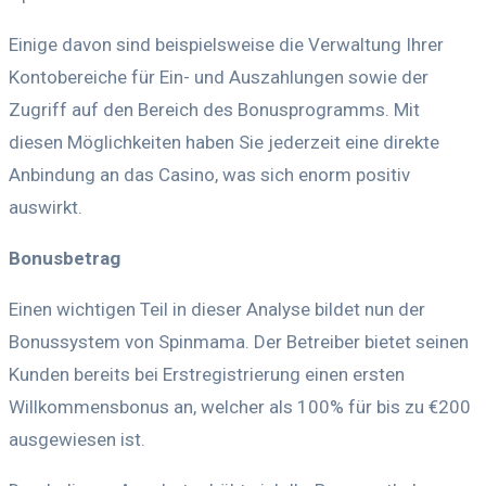
Einige davon sind beispielsweise die Verwaltung Ihrer
Kontobereiche für Ein- und Auszahlungen sowie der
Zugriff auf den Bereich des Bonusprogramms. Mit
diesen Möglichkeiten haben Sie jederzeit eine direkte
Anbindung an das Casino, was sich enorm positiv
auswirkt.
Bonusbetrag
Einen wichtigen Teil in dieser Analyse bildet nun der
Bonussystem von Spinmama. Der Betreiber bietet seinen
Kunden bereits bei Erstregistrierung einen ersten
Willkommensbonus an, welcher als 100% für bis zu €200
ausgewiesen ist.