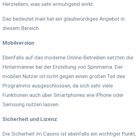
Herstellern, was sehr ermutigend wirkt.
Das bedeutet man hat ein glaubwürdiges Angebot in
diesem Bereich.
Mobilversion
Ebenfalls auf das moderne Online-Betreiben setzten die
Hintermänner bei der Erstellung von Spinmama. Der
mobilen Nutzer ist nicht gegen einen großen Teil des
Programms ausgeschlossen, da sich sehr viele
Funktionen auch über Smartphones wie iPhone oder
Samsung nutzen lassen.
Sicherheit und Lizenz
Die Sicherheit im Casino ist ebenfalls ein wichtiger Punkt,