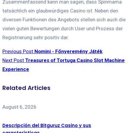
Zusammenfassend kann man sagen, dass Spinmama
tatsächlich ein glaubwürdiges Casino ist. Neben den
diversen Funktionen des Angebots stellen sich auch die
vielen guten Bewertungen durch User und Prozess der
Registrierung sehr positiv dar.
Previous Post
Nomini - Főnyeremény Játék
Next Post
Treasures of Tortuga Casino Slot Machine
Experience
Related Articles
August 6, 2026
Descripción del Bitguruz Casino y sus
características.