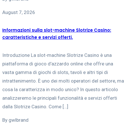
August 7, 2026
Informazioni sulla slot-machine Slotrize Casino:
caratteristiche e servizi offerti.
Introduzione La slot-machine Slotrize Casino è una
piattaforma di gioco d’azzardo online che offre una
vasta gamma di giochi di slots, tavoli e altri tipi di
intrattenimento. È uno dei molti operatori del settore, ma
cosa la caratterizza in modo unico? In questo articolo
analizzeremo le principali funzionalità e servizi offerti
dalla Slotrize Casino. Come […]
By gwlbrand