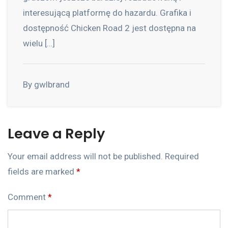
interesującą platformę do hazardu. Grafika i
dostępność Chicken Road 2 jest dostępna na
wielu […]
By gwlbrand
Leave a Reply
Your email address will not be published.
Required
fields are marked
*
Comment
*