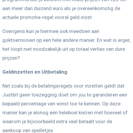
aan meer dan duizend euro als je overeenkomstig de
actuele promotie-regel vooral geld inzet.
Overigens kun je hiermee ook meedoen aan
goktoernooien op een hele andere manier. En wat is erger,
het loopt niet noodzakelijk uit op totaal verlies van dure
prijzen?
Geldinzetten en Uitbetaling
Net zoals bij de betalingsregels voor inzetten geldt dat
Justbit geen toezegging doet om jou te garanderen een
bepaald percentage van winst toe te kennen. Op deze
manier kan je alsnog een heleboel kiezen met hoeveel of
waarom je bijvoorbeeld extra veel betaalt voor de
aankoop van spelletjes.