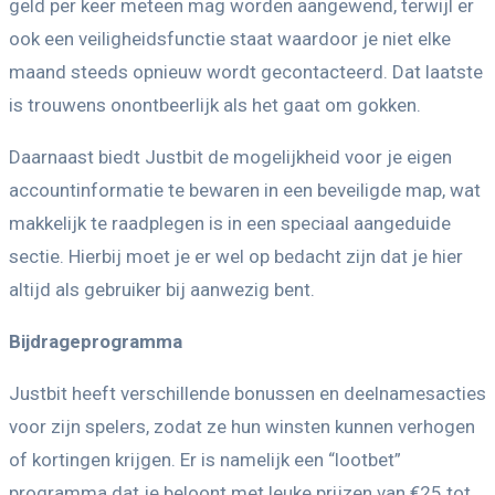
geld per keer meteen mag worden aangewend, terwijl er
ook een veiligheidsfunctie staat waardoor je niet elke
maand steeds opnieuw wordt gecontacteerd. Dat laatste
is trouwens onontbeerlijk als het gaat om gokken.
Daarnaast biedt Justbit de mogelijkheid voor je eigen
accountinformatie te bewaren in een beveiligde map, wat
makkelijk te raadplegen is in een speciaal aangeduide
sectie. Hierbij moet je er wel op bedacht zijn dat je hier
altijd als gebruiker bij aanwezig bent.
Bijdrageprogramma
Justbit heeft verschillende bonussen en deelnamesacties
voor zijn spelers, zodat ze hun winsten kunnen verhogen
of kortingen krijgen. Er is namelijk een “lootbet”
programma dat je beloont met leuke prijzen van €25 tot