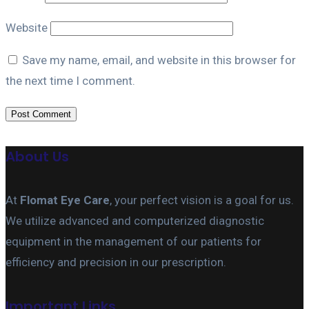
Website
Save my name, email, and website in this browser for
the next time I comment.
About Us
At
Flomat Eye Care
, your perfect vision is a goal for us.
We utilize advanced and computerized diagnostic
equipment in the management of our patients for
efficiency and precision in our prescription.
Important Links