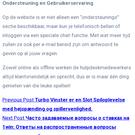
Ondersteuning en Gebruikerservaring
Op de website is er niet alleen een “ondersteunings”
sectie beschikbaar, maar kun je telefonisch bellen of
inloggen via een speciale chat-functie. Met wat meer tijd
zullen ze ook per e-mail bereid zijn om antwoord te
geven op al jouw vragen.
Zowel online als offline werken de hulpdeskmedewerkers
altijd klantvriendelijk en oprecht, dus er is maar één ding:
genieten van die leuke spellen!
Previous Post
Turbo Vinster er en Slot Spiloplevelse
med højspænding og spillervenlighed.
Next Post
Часто задаваемые вопросы о ставках на
1win: Ответы на распространенные вопросы