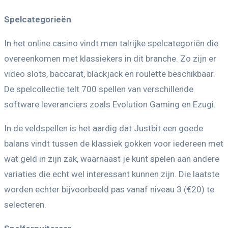
Spelcategorieën
In het online casino vindt men talrijke spelcategoriën die
overeenkomen met klassiekers in dit branche. Zo zijn er
video slots, baccarat, blackjack en roulette beschikbaar.
De spelcollectie telt 700 spellen van verschillende
software leveranciers zoals Evolution Gaming en Ezugi.
In de veldspellen is het aardig dat Justbit een goede
balans vindt tussen de klassiek gokken voor iedereen met
wat geld in zijn zak, waarnaast je kunt spelen aan andere
variaties die echt wel interessant kunnen zijn. Die laatste
worden echter bijvoorbeeld pas vanaf niveau 3 (€20) te
selecteren.