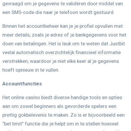
gevraagd om je gegevens te validëren door middel van
een SMS-code die naar je telefoon wordt gestuurd.
Binnen het accountbeheer kan je je profiel opvullen met
meer details, zoals je adres of je bankgegevens voor het
doen van betalingen. Het is leuk om te weten dat Justbit
veelal automatisch overzichtelijk financieel informatie
verstrekken, waardoor je niet elke keer al je gegevens
hoeft opnieuw in te vullen.
Accountfuncties
Het online casino biedt diverse handige tools en opties
aan om zowel beginners als gevorderde spelers een
prettig gokbelevenis te maken. Zo is er bijvoorbeeld een
“bet limit” functie die je helpt om in te stellen hoeveel