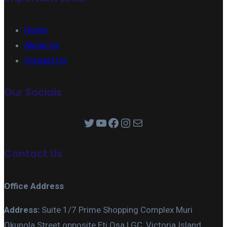
Home
About Us
Contact Us
Our Socials
Twitter
YouTube
Facebook
Instagram
Mail
Contact Us
Office Address
Address:
Suite 1/7 Prime Shopping Complex Muri
Okunola Street opposite Eti Osa LGC, Victoria Island.