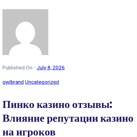
Published On -
July 8, 2026
gwlbrand
Uncategorized
Пинко казино отзывы:
Влияние репутации казино
на игроков