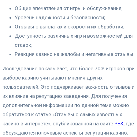
Общие впечатления от игры и обслуживания;
Уровень надежности и безопасности;
Отзывы о выплатах и скорости их обработки;
Доступность различных игр и возможностей для
ставок;
Реакция казино на жалобы и негативные отзывы.
Исследование показывает, что более 70% игроков при
выборе казино учитывают мнения других
пользователей. Это подчеркивает важность отзывов и
их влияние на репутацию заведения. Для получения
дополнительной информации по данной теме можно
обратиться к статье «Отзывы о самых известных
казино в интернете», опубликованной на сайте
РБК
, где
обсуждаются ключевые аспекты репутации казино.