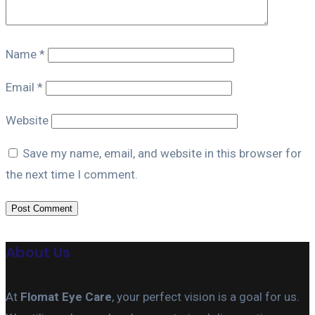
Name
*
Email
*
Website
Save my name, email, and website in this browser for
the next time I comment.
About Us
At
Flomat Eye Care
, your perfect vision is a goal for us.