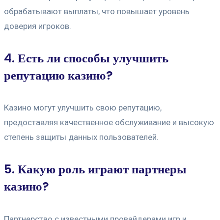
обрабатывают выплаты, что повышает уровень
доверия игроков.
4. Есть ли способы улучшить
репутацию казино?
Казино могут улучшить свою репутацию,
предоставляя качественное обслуживание и высокую
степень защиты данных пользователей.
5. Какую роль играют партнеры
казино?
Партнерство с известными провайдерами игр и