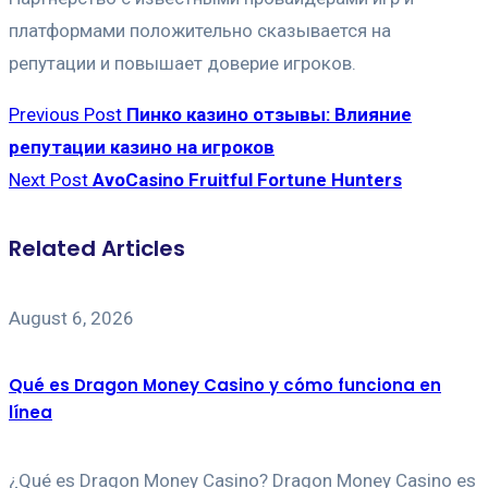
платформами положительно сказывается на
репутации и повышает доверие игроков.
Previous Post
Пинко казино отзывы: Влияние
репутации казино на игроков
Next Post
AvoCasino Fruitful Fortune Hunters
Related Articles
August 6, 2026
Qué es Dragon Money Casino y cómo funciona en
línea
¿Qué es Dragon Money Casino? Dragon Money Casino es