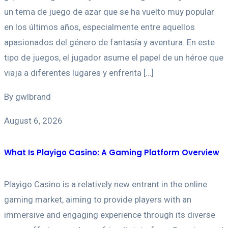
un tema de juego de azar que se ha vuelto muy popular
en los últimos años, especialmente entre aquellos
apasionados del género de fantasía y aventura. En este
tipo de juegos, el jugador asume el papel de un héroe que
viaja a diferentes lugares y enfrenta […]
By gwlbrand
August 6, 2026
What Is Playigo Casino: A Gaming Platform Overview
Playigo Casino is a relatively new entrant in the online
gaming market, aiming to provide players with an
immersive and engaging experience through its diverse