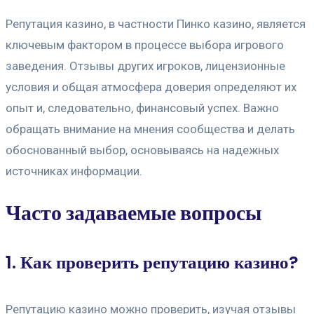
Репутация казино, в частности Пинко казино, является
ключевым фактором в процессе выбора игрового
заведения. Отзывы других игроков, лицензионные
условия и общая атмосфера доверия определяют их
опыт и, следовательно, финансовый успех. Важно
обращать внимание на мнения сообщества и делать
обоснованный выбор, основываясь на надежных
источниках информации.
Часто задаваемые вопросы
1. Как проверить репутацию казино?
Репутацию казино можно проверить, изучая отзывы