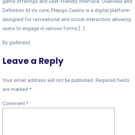
game offerings and user-friendly interface. Overview and
Definition At its core, Playigo Casino is a digital platform
designed for recreational and social interaction, allowing
users to engage in various forms […]
By gwlbrand
Leave a Reply
Your email address will not be published.
Required fields
are marked
*
Comment
*