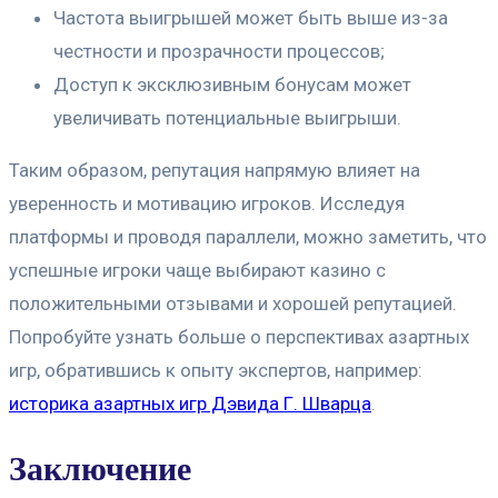
Частота выигрышей может быть выше из-за
честности и прозрачности процессов;
Доступ к эксклюзивным бонусам может
увеличивать потенциальные выигрыши.
Таким образом, репутация напрямую влияет на
уверенность и мотивацию игроков. Исследуя
платформы и проводя параллели, можно заметить, что
успешные игроки чаще выбирают казино с
положительными отзывами и хорошей репутацией.
Попробуйте узнать больше о перспективах азартных
игр, обратившись к опыту экспертов, например:
историка азартных игр Дэвида Г. Шварца
.
Заключение