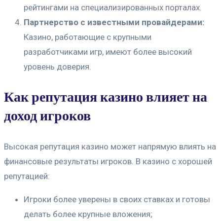
рейтингами на специализированных порталах.
Партнерство с известными провайдерами:
Казино, работающие с крупными
разработчиками игр, имеют более высокий
уровень доверия.
Как репутация казино влияет на
доход игроков
Высокая репутация казино может напрямую влиять на
финансовые результаты игроков. В казино с хорошей
репутацией:
Игроки более уверены в своих ставках и готовы
делать более крупные вложения;