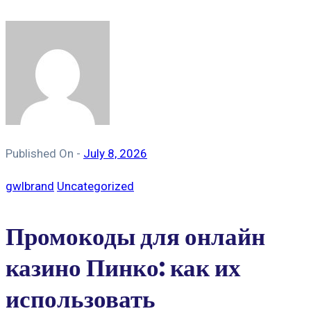
Published On -
July 8, 2026
gwlbrand
Uncategorized
Промокоды для онлайн
казино Пинко: как их
использовать