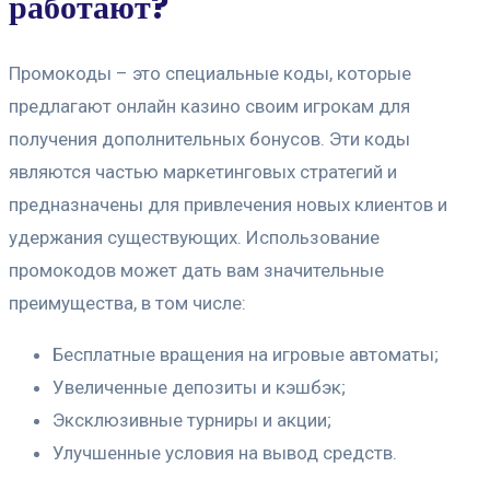
работают?
Промокоды – это специальные коды, которые
предлагают онлайн казино своим игрокам для
получения дополнительных бонусов. Эти коды
являются частью маркетинговых стратегий и
предназначены для привлечения новых клиентов и
удержания существующих. Использование
промокодов может дать вам значительные
преимущества, в том числе:
Бесплатные вращения на игровые автоматы;
Увеличенные депозиты и кэшбэк;
Эксклюзивные турниры и акции;
Улучшенные условия на вывод средств.