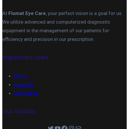
At
Flomat Eye Care
, your perfect vision is a goal for us.
We utilize advanced and computerized diagnostic
equipment in the management of our patients for
efficiency and precision in our prescription.
Important Links
Home
About Us
Contact Us
Our Socials
Twitter
YouTube
Facebook
Instagram
Mail