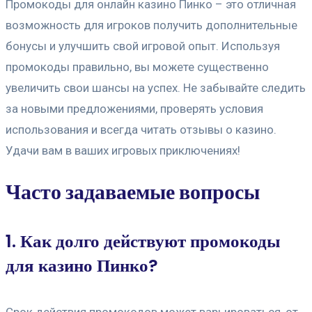
Промокоды для онлайн казино Пинко – это отличная
возможность для игроков получить дополнительные
бонусы и улучшить свой игровой опыт. Используя
промокоды правильно, вы можете существенно
увеличить свои шансы на успех. Не забывайте следить
за новыми предложениями, проверять условия
использования и всегда читать отзывы о казино.
Удачи вам в ваших игровых приключениях!
Часто задаваемые вопросы
1. Как долго действуют промокоды
для казино Пинко?
Срок действия промокодов может варьироваться, от