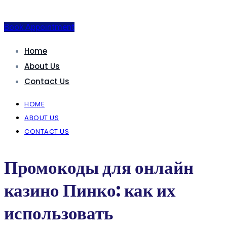
Book Appointment
Home
About Us
Contact Us
HOME
ABOUT US
CONTACT US
Промокоды для онлайн
казино Пинко: как их
использовать