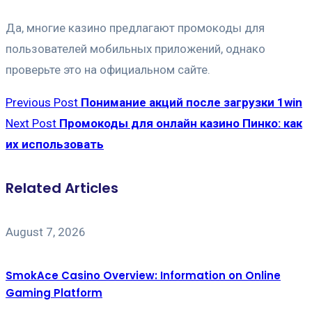
Да, многие казино предлагают промокоды для
пользователей мобильных приложений, однако
проверьте это на официальном сайте.
Previous Post
Понимание акций после загрузки 1win
Next Post
Промокоды для онлайн казино Пинко: как
их использовать
Related Articles
August 7, 2026
SmokAce Casino Overview: Information on Online
Gaming Platform