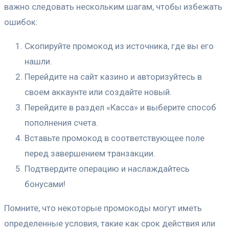
важно следовать нескольким шагам, чтобы избежать
ошибок:
Скопируйте промокод из источника, где вы его
нашли.
Перейдите на сайт казино и авторизуйтесь в
своем аккаунте или создайте новый.
Перейдите в раздел «Касса» и выберите способ
пополнения счета.
Вставьте промокод в соответствующее поле
перед завершением транзакции.
Подтвердите операцию и наслаждайтесь
бонусами!
Помните, что некоторые промокоды могут иметь
определенные условия, такие как срок действия или