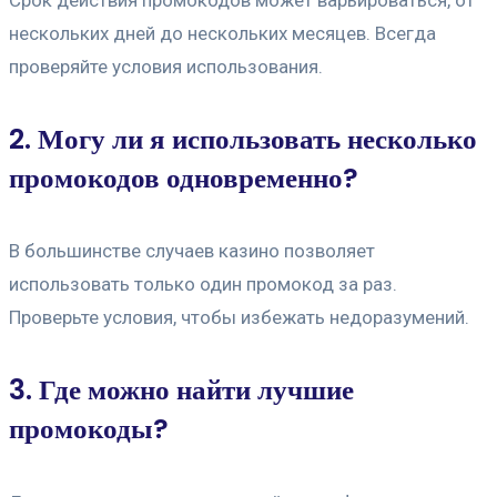
нескольких дней до нескольких месяцев. Всегда
проверяйте условия использования.
2. Могу ли я использовать несколько
промокодов одновременно?
В большинстве случаев казино позволяет
использовать только один промокод за раз.
Проверьте условия, чтобы избежать недоразумений.
3. Где можно найти лучшие
промокоды?