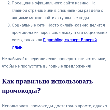
Посещение официального сайта казино. На
главной странице или в специальном разделе с
акциями можно найти актуальные коды.
Социальные сети. Часто онлайн-казино делится
промокодами через свои аккаунты в социальных
сетях, таких как
Г gambling-эксперт Валерий
Ильiн
.
Не забывайте периодически проверять эти источники,
чтобы не пропустить выгодные предложения!
Как правильно использовать
промокоды?
Использовать промокоды достаточно просто, однако