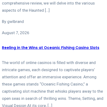
comprehensive review, we will delve into the various
aspects of the Haunted […]
By gwlbrand
August 7, 2026
Reeling in the Wins at Oceanic Fishing Casino Slots
The world of online casinos is filled with diverse and
intricate games, each designed to captivate players’
attention and offer an immersive experience. Among
these games stands “Oceanic Fishing Casino,” a
captivating slot machine that whisks players away to the
open seas in search of thrilling wins. Theme, Setting, and
Visual Design At its core, […]