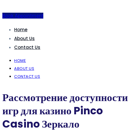
Book Appointment
Home
About Us
Contact Us
HOME
ABOUT US
CONTACT US
Рассмотрение доступности
игр для казино Pinco
Casino Зеркало