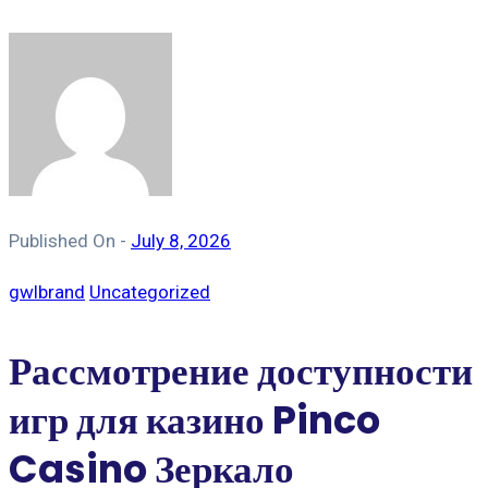
Published On -
July 8, 2026
gwlbrand
Uncategorized
Рассмотрение доступности
игр для казино Pinco
Casino Зеркало