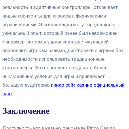
реальность и адаптивные контроллеры, открывает
новые горизонты для игроков с физическими
ограничениями. Эти инновации могут предложить
уникальный опыт, который ранее был невозможен.
Например, системы управления жестикуляцией
позволяют игрокам взаимодействовать с играми без
необходимости использовать традиционные
контроллеры. Это позволяет создавать более
инклюзивные условия для игры и привлекает
большую аудиторию
пинко сайт казино официальный
сайт
.
Заключение
Доступность игр в казино, таком как Pinco Casino