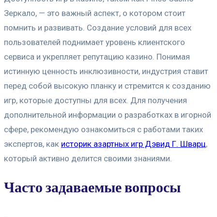
Зеркало, — это важный аспект, о котором стоит
помнить и развивать. Создание условий для всех
пользователей поднимает уровень клиентского
сервиса и укрепляет репутацию казино. Понимая
истинную ценность инклюзивности, индустрия ставит
перед собой высокую планку и стремится к созданию
игр, которые доступны для всех. Для получения
дополнительной информации о разработках в игорной
сфере, рекомендую ознакомиться с работами таких
экспертов, как
историк азартных игр Дэвид Г. Шварц
,
который активно делится своими знаниями.
Часто задаваемые вопросы