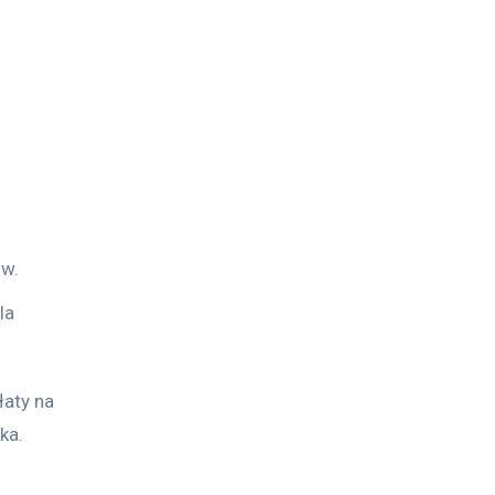
ów.
la
łaty na
ka.