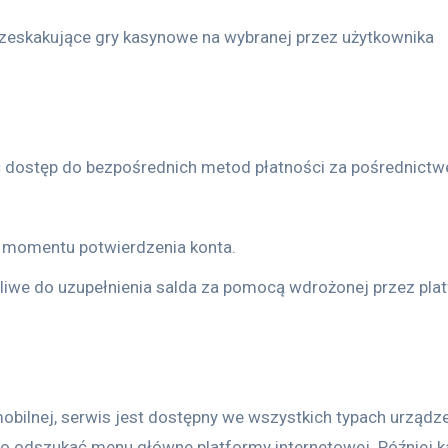
rzeskakujące gry kasynowe na wybranej przez użytkownika
 dostęp do bezpośrednich metod płatności za pośrednict
d momentu potwierdzenia konta.
liwe do uzupełnienia salda za pomocą wdrożonej przez pla
 mobilnej, serwis jest dostępny we wszystkich typach urządz
 odszukać menu główne platformy internetowej. Później k