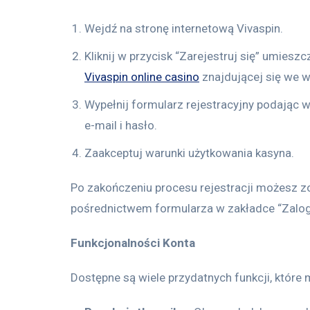
Wejdź na stronę internetową Vivaspin.
Kliknij w przycisk “Zarejestruj się” umiesz
Vivaspin online casino
znajdującej się we 
Wypełnij formularz rejestracyjny podając w
e-mail i hasło.
Zaakceptuj warunki użytkowania kasyna.
Po zakończeniu procesu rejestracji możesz z
pośrednictwem formularza w zakładce “Zalogu
Funkcjonalności Konta
Dostępne są wiele przydatnych funkcji, które 