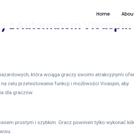
Home
Abou
sy z Automatem Vivaspin
hazardowych, która wciąga graczy swoimi atrakcyjnymi ofer
a celu przetestowanie funkcji i możliwości Vivaspin, aby
ia dla graczów.
ocesem prostym i szybkim. Gracz powinien tylko wykonać kil
wisu: