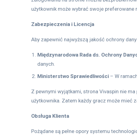
użytkownik może wybrać swoje preferowane ro
Zabezpieczenia i Licencja
Aby zapewnić najwyższą jakość ochrony danyc
Międzynarodowa Rada ds. Ochrony Dany
danych.
Ministerstwo Sprawiedliwości
– W ramach
Z pewnymi wyjątkami, strona Vivaspin nie m
użytkownika. Zatem każdy gracz może mieć za
Obsługa Klienta
Pożądane są pełne opory systemu technologiczn