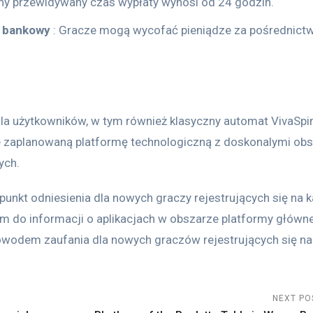
y przewidywany czas wypłaty wynosi od 24 godzin.
k bankowy
: Gracze mogą wycofać pieniądze za pośrednic
dla użytkowników, w tym również klasyczny automat VivaSpi
e zaplanowaną platformę technologiczną z doskonalymi ob
ych.
nkt odniesienia dla nowych graczy rejestrujących się na k
m do informacji o aplikacjach w obszarze platformy główn
 powodem zaufania dla nowych graczów rejestrujących się na
NEXT PO