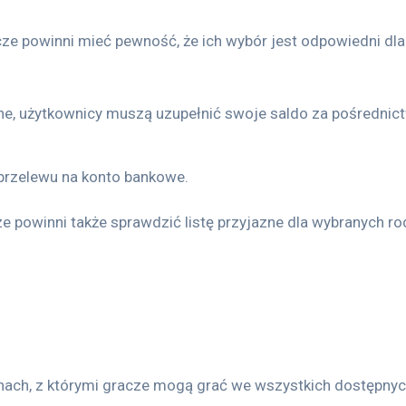
cze powinni mieć pewność, że ich wybór jest odpowiedni dla 
ine, użytkownicy muszą uzupełnić swoje saldo za pośredni
 przelewu na konto bankowe.
e powinni także sprawdzić listę przyjazne dla wybranych r
ynach, z którymi gracze mogą grać we wszystkich dostępny