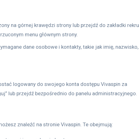
czony na górnej krawędzi strony lub przejdź do zakładki rekr
wrzuconym menu głównym strony.
ymagane dane osobowe i kontakty, takie jak imię, nazwisko,
ostać logowany do swojego konta dostępu Vivaspin za
j” lub przejdź bezpośrednio do panelu administracyjnego.
możesz znaleźć na stronie Vivaspin. Te obejmują: