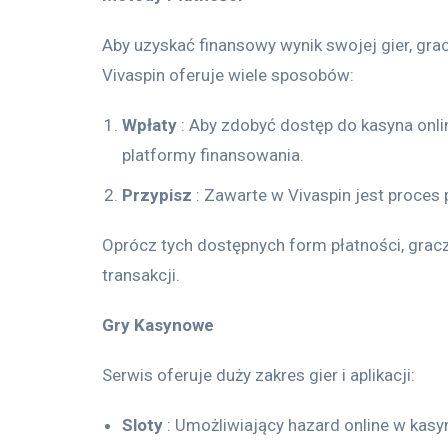
Aby uzyskać finansowy wynik swojej gier, gra
Vivaspin oferuje wiele sposobów:
Wpłaty
: Aby zdobyć dostęp do kasyna onl
platformy finansowania.
Przypisz
: Zawarte w Vivaspin jest proces
Oprócz tych dostępnych form płatności, gracz
transakcji.
Gry Kasynowe
Serwis oferuje duży zakres gier i aplikacji:
Sloty
: Umożliwiający hazard online w kas