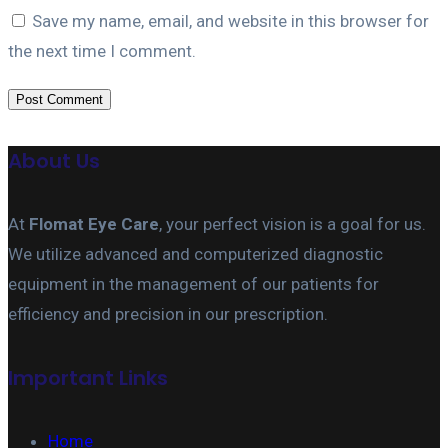
Save my name, email, and website in this browser for
the next time I comment.
About Us
At
Flomat Eye Care
, your perfect vision is a goal for us.
We utilize advanced and computerized diagnostic
equipment in the management of our patients for
efficiency and precision in our prescription.
Important Links
Home