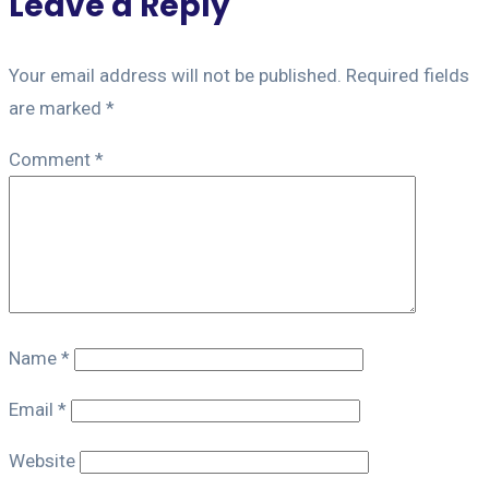
Leave a Reply
Your email address will not be published.
Required fields
are marked
*
Comment
*
Name
*
Email
*
Website