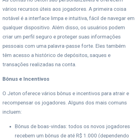
vários recursos úteis aos jogadores. A primeira coisa
notável é a interface limpa e intuitiva, fácil de navegar em
qualquer dispositivo. Além disso, os usuários podem
criar um perfil seguro e proteger suas informações
pessoais com uma palavra-passe forte. Eles também
têm acesso a histórico de depósitos, saques e
transações realizadas na conta.
Bônus e Incentivos
O Jeton oferece vários bônus e incentivos para atrair e
recompensar os jogadores. Alguns dos mais comuns
incluem:
Bônus de boas-vindas: todos os novos jogadores
recebem um bônus de até R$ 1.000 (dependendo