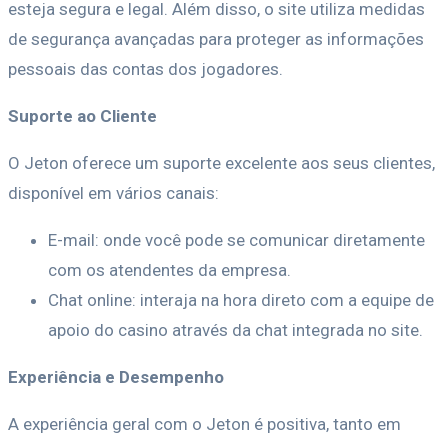
esteja segura e legal. Além disso, o site utiliza medidas
de segurança avançadas para proteger as informações
pessoais das contas dos jogadores.
Suporte ao Cliente
O Jeton oferece um suporte excelente aos seus clientes,
disponível em vários canais:
E-mail: onde você pode se comunicar diretamente
com os atendentes da empresa.
Chat online: interaja na hora direto com a equipe de
apoio do casino através da chat integrada no site.
Experiência e Desempenho
A experiência geral com o Jeton é positiva, tanto em