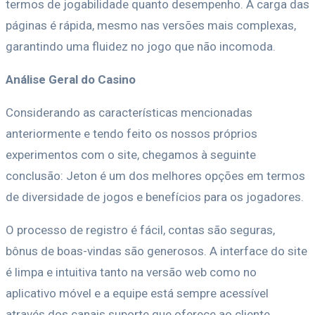
termos de jogabilidade quanto desempenho. A carga das
páginas é rápida, mesmo nas versões mais complexas,
garantindo uma fluidez no jogo que não incomoda.
Análise Geral do Casino
Considerando as características mencionadas
anteriormente e tendo feito os nossos próprios
experimentos com o site, chegamos à seguinte
conclusão: Jeton é um dos melhores opções em termos
de diversidade de jogos e benefícios para os jogadores.
O processo de registro é fácil, contas são seguras,
bônus de boas-vindas são generosos. A interface do site
é limpa e intuitiva tanto na versão web como no
aplicativo móvel e a equipe está sempre acessível
através dos canais suporte que oferece ao cliente.