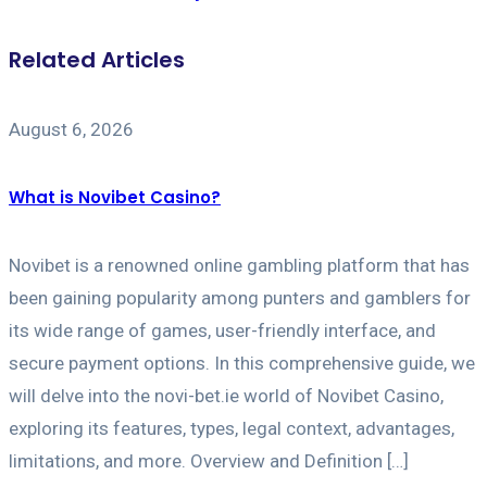
Related Articles
August 6, 2026
What is Novibet Casino?
Novibet is a renowned online gambling platform that has
been gaining popularity among punters and gamblers for
its wide range of games, user-friendly interface, and
secure payment options. In this comprehensive guide, we
will delve into the novi-bet.ie world of Novibet Casino,
exploring its features, types, legal context, advantages,
limitations, and more. Overview and Definition […]