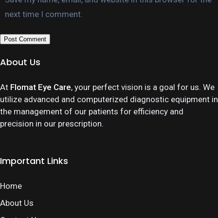
next time I comment.
About Us
At
Flomat Eye Care
, your perfect vision is a goal for us. We
utilize advanced and computerized diagnostic equipment in
the management of our patients for efficiency and
precision in our prescription.
Important Links
Home
About Us