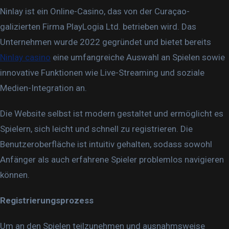
Ninlay ist ein Online-Casino, das von der Curaçao-
galizierten Firma PlayLogia Ltd. betrieben wird. Das
Unternehmen wurde 2022 gegründet und bietet bereits
Ninlay casino
eine umfangreiche Auswahl an Spielen sowie
innovative Funktionen wie Live-Streaming und soziale
Medien-Integration an.
Die Website selbst ist modern gestaltet und ermöglicht es
Spielern, sich leicht und schnell zu registrieren. Die
Benutzeroberfläche ist intuitiv gehalten, sodass sowohl
Anfänger als auch erfahrene Spieler problemlos navigieren
können.
Registrierungsprozess
Um an den Spielen teilzunehmen und ausnahmsweise