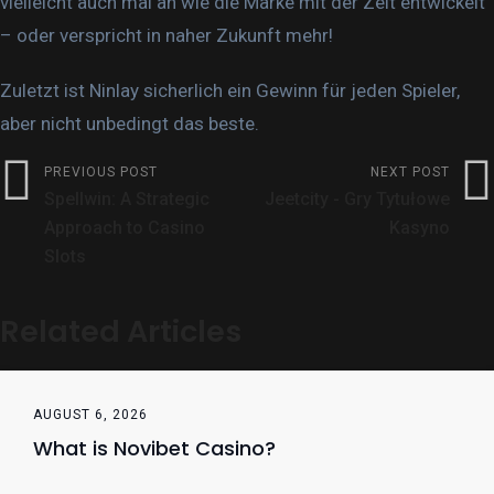
vielleicht auch mal an wie die Marke mit der Zeit entwickelt
– oder verspricht in naher Zukunft mehr!
Zuletzt ist Ninlay sicherlich ein Gewinn für jeden Spieler,
aber nicht unbedingt das beste.
PREVIOUS POST
NEXT POST
Spellwin: A Strategic
Jeetcity - Gry Tytułowe
Approach to Casino
Kasyno
Slots
Related Articles
AUGUST 6, 2026
What is Novibet Casino?