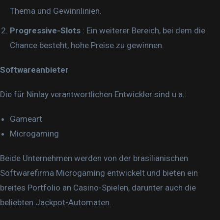
Thema und Gewinnlinien.
Progressive-Slots
: Ein weiterer Bereich, bei dem die
Chance besteht, hohe Preise zu gewinnen.
Softwareanbieter
Die für Ninlay verantwortlichen Entwickler sind u.a.:
Gameart
Microgaming
Beide Unternehmen werden von der brasilianischen
Softwarefirma Microgaming entwickelt und bieten ein
breites Portfolio an Casino-Spielen, darunter auch die
beliebten Jackpot-Automaten.