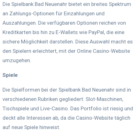
Die Spielbank Bad Neuenahr bietet ein breites Spektrum
an Zahlungs-Optionen für Einzahlungen und
Auszahlungen. Die verfügbaren Optionen reichen von
Kreditkarten bis hin zu E-Wallets wie PayPal, die eine
sichere Möglichkeit darstellen. Diese Auswahl macht es
den Spielern erleichtert, mit der Online Casino-Website
umzugehen.
Spiele
Die Spielformen bei der Spielbank Bad Neuenahr sind in
verschiedenen Rubriken gegliedert: Slot-Maschinen,
Tischspiele und Live-Casino. Das Portfolio ist riesig und
deckt alle Interessen ab, da die Casino-Website täglich
auf neue Spiele hinweist.