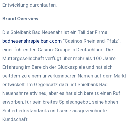
Entwicklung durchlaufen.
Brand Overview
Die Spielbank Bad Neuenahr ist ein Teil der Firma
badneuenahrspielbank.com
“Casinos Rheinland-Pfalz”,
einer führenden Casino-Gruppe in Deutschland. Die
Muttergesellschaft verfügt über mehr als 100 Jahre
Erfahrung im Bereich der Glücksspiele und hat sich
seitdem zu einem unverkennbaren Namen auf dem Markt
entwickelt. Im Gegensatz dazu ist Spielbank Bad
Neuenahr relativ neu, aber es hat sich bereits einen Ruf
erworben, für sein breites Spieleangebot, seine hohen
Sicherheitsstandards und seine ausgezeichnete
Kundschaft.