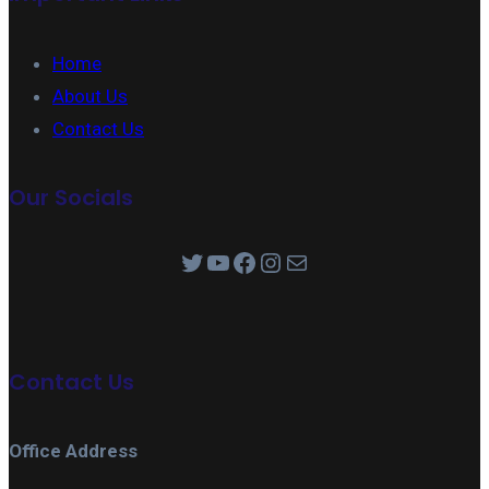
Home
About Us
Contact Us
Our Socials
Twitter
YouTube
Facebook
Instagram
Mail
Contact Us
Office Address