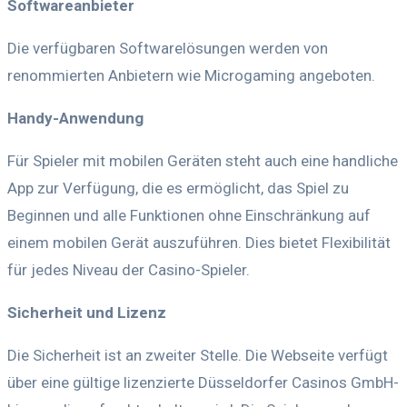
Softwareanbieter
Die verfügbaren Softwarelösungen werden von
renommierten Anbietern wie Microgaming angeboten.
Handy-Anwendung
Für Spieler mit mobilen Geräten steht auch eine handliche
App zur Verfügung, die es ermöglicht, das Spiel zu
Beginnen und alle Funktionen ohne Einschränkung auf
einem mobilen Gerät auszuführen. Dies bietet Flexibilität
für jedes Niveau der Casino-Spieler.
Sicherheit und Lizenz
Die Sicherheit ist an zweiter Stelle. Die Webseite verfügt
über eine gültige lizenzierte Düsseldorfer Casinos GmbH-