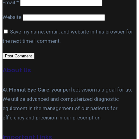
Email
*
Website
Save my name, email, and website in this browser for
the next time I comment.
About Us
At
Flomat Eye Care
, your perfect vision is a goal for us.
We utilize advanced and computerized diagnostic
equipment in the management of our patients for
efficiency and precision in our prescription.
Important Links