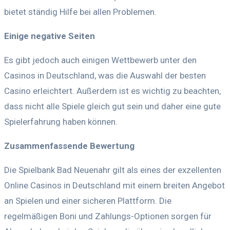
bietet ständig Hilfe bei allen Problemen.
Einige negative Seiten
Es gibt jedoch auch einigen Wettbewerb unter den
Casinos in Deutschland, was die Auswahl der besten
Casino erleichtert. Außerdem ist es wichtig zu beachten,
dass nicht alle Spiele gleich gut sein und daher eine gute
Spielerfahrung haben können.
Zusammenfassende Bewertung
Die Spielbank Bad Neuenahr gilt als eines der exzellenten
Online Casinos in Deutschland mit einem breiten Angebot
an Spielen und einer sicheren Plattform. Die
regelmäßigen Boni und Zahlungs-Optionen sorgen für