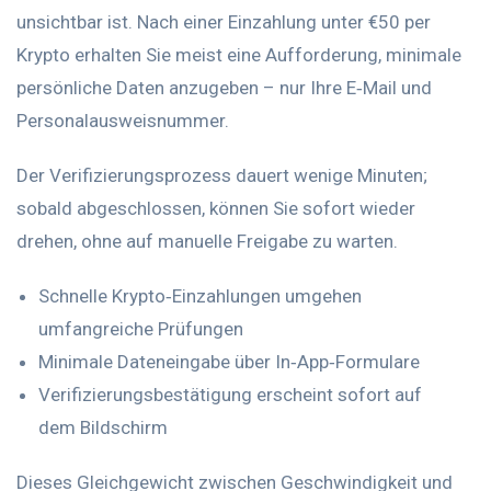
unsichtbar ist. Nach einer Einzahlung unter €50 per
Krypto erhalten Sie meist eine Aufforderung, minimale
persönliche Daten anzugeben – nur Ihre E‑Mail und
Personalausweisnummer.
Der Verifizierungsprozess dauert wenige Minuten;
sobald abgeschlossen, können Sie sofort wieder
drehen, ohne auf manuelle Freigabe zu warten.
Schnelle Krypto‑Einzahlungen umgehen
umfangreiche Prüfungen
Minimale Dateneingabe über In‑App‑Formulare
Verifizierungsbestätigung erscheint sofort auf
dem Bildschirm
Dieses Gleichgewicht zwischen Geschwindigkeit und