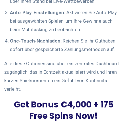
über Ihren Stand bei Live‑Wettbewerben.
Auto‑Play‑Einstellungen:
Aktivieren Sie Auto‑Play
bei ausgewählten Spielen, um Ihre Gewinne auch
beim Multitasking zu beobachten.
One‑Touch‑Nachladen:
Reichen Sie Ihr Guthaben
sofort über gespeicherte Zahlungsmethoden auf.
Alle diese Optionen sind über ein zentrales Dashboard
zugänglich, das in Echtzeit aktualisiert wird und Ihren
kurzen Spielmomenten ein Gefühl von Kontinuität
verleiht.
Get Bonus €4,000 + 175
Free Spins Now!