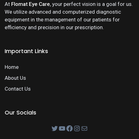
At
Flomat Eye Care
, your perfect vision is a goal for us.
We utilize advanced and computerized diagnostic
equipment in the management of our patients for
efficiency and precision in our prescription.
Important Links
Home
About Us
Contact Us
Our Socials