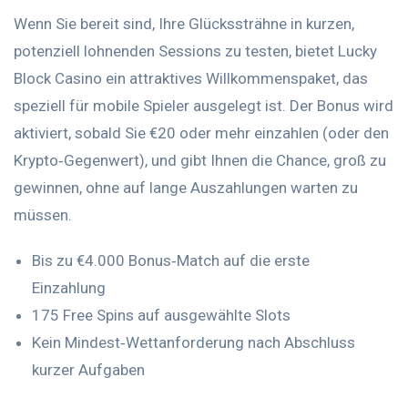
Wenn Sie bereit sind, Ihre Glückssträhne in kurzen,
potenziell lohnenden Sessions zu testen, bietet Lucky
Block Casino ein attraktives Willkommenspaket, das
speziell für mobile Spieler ausgelegt ist. Der Bonus wird
aktiviert, sobald Sie €20 oder mehr einzahlen (oder den
Krypto‑Gegenwert), und gibt Ihnen die Chance, groß zu
gewinnen, ohne auf lange Auszahlungen warten zu
müssen.
Bis zu €4.000 Bonus‑Match auf die erste
Einzahlung
175 Free Spins auf ausgewählte Slots
Kein Mindest‑Wettanforderung nach Abschluss
kurzer Aufgaben