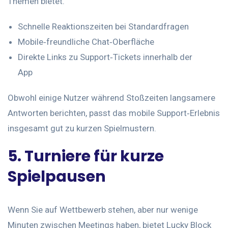
Themen bietet.
Schnelle Reaktionszeiten bei Standardfragen
Mobile‑freundliche Chat‑Oberfläche
Direkte Links zu Support‑Tickets innerhalb der
App
Obwohl einige Nutzer während Stoßzeiten langsamere
Antworten berichten, passt das mobile Support‑Erlebnis
insgesamt gut zu kurzen Spielmustern.
5. Turniere für kurze
Spielpausen
Wenn Sie auf Wettbewerb stehen, aber nur wenige
Minuten zwischen Meetings haben, bietet Lucky Block