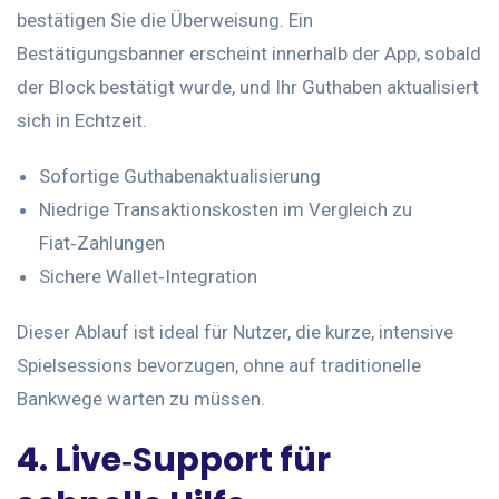
bestätigen Sie die Überweisung. Ein
Bestätigungsbanner erscheint innerhalb der App, sobald
der Block bestätigt wurde, und Ihr Guthaben aktualisiert
sich in Echtzeit.
Sofortige Guthabenaktualisierung
Niedrige Transaktionskosten im Vergleich zu
Fiat‑Zahlungen
Sichere Wallet‑Integration
Dieser Ablauf ist ideal für Nutzer, die kurze, intensive
Spielsessions bevorzugen, ohne auf traditionelle
Bankwege warten zu müssen.
4. Live‑Support für