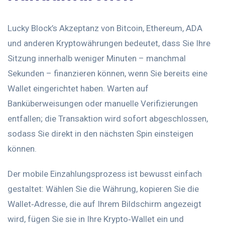
Lucky Block’s Akzeptanz von Bitcoin, Ethereum, ADA
und anderen Kryptowährungen bedeutet, dass Sie Ihre
Sitzung innerhalb weniger Minuten – manchmal
Sekunden – finanzieren können, wenn Sie bereits eine
Wallet eingerichtet haben. Warten auf
Banküberweisungen oder manuelle Verifizierungen
entfallen; die Transaktion wird sofort abgeschlossen,
sodass Sie direkt in den nächsten Spin einsteigen
können.
Der mobile Einzahlungsprozess ist bewusst einfach
gestaltet: Wählen Sie die Währung, kopieren Sie die
Wallet‑Adresse, die auf Ihrem Bildschirm angezeigt
wird, fügen Sie sie in Ihre Krypto‑Wallet ein und