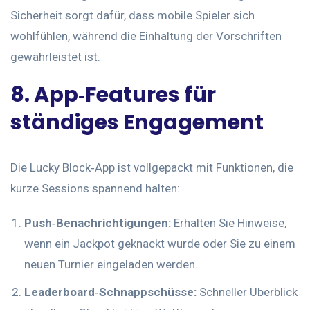
Sicherheit sorgt dafür, dass mobile Spieler sich
wohlfühlen, während die Einhaltung der Vorschriften
gewährleistet ist.
8. App‑Features für
ständiges Engagement
Die Lucky Block‑App ist vollgepackt mit Funktionen, die
kurze Sessions spannend halten:
Push‑Benachrichtigungen:
Erhalten Sie Hinweise,
wenn ein Jackpot geknackt wurde oder Sie zu einem
neuen Turnier eingeladen werden.
Leaderboard‑Schnappschüsse:
Schneller Überblick