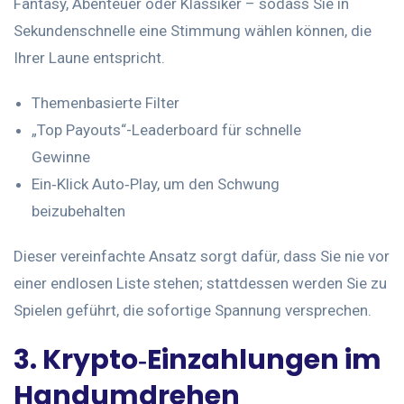
Fantasy, Abenteuer oder Klassiker – sodass Sie in
Sekundenschnelle eine Stimmung wählen können, die
Ihrer Laune entspricht.
Themenbasierte Filter
„Top Payouts“-Leaderboard für schnelle
Gewinne
Ein‑Klick Auto‑Play, um den Schwung
beizubehalten
Dieser vereinfachte Ansatz sorgt dafür, dass Sie nie vor
einer endlosen Liste stehen; stattdessen werden Sie zu
Spielen geführt, die sofortige Spannung versprechen.
3. Krypto‑Einzahlungen im
Handumdrehen