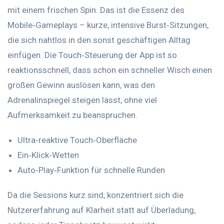
mit einem frischen Spin. Das ist die Essenz des
Mobile‑Gameplays – kurze, intensive Burst‑Sitzungen,
die sich nahtlos in den sonst geschäftigen Alltag
einfügen. Die Touch‑Steuerung der App ist so
reaktionsschnell, dass schon ein schneller Wisch einen
großen Gewinn auslösen kann, was den
Adrenalinspiegel steigen lässt, ohne viel
Aufmerksamkeit zu beanspruchen.
Ultra‑reaktive Touch‑Oberfläche
Ein‑Klick‑Wetten
Auto‑Play‑Funktion für schnelle Runden
Da die Sessions kurz sind, konzentriert sich die
Nutzererfahrung auf Klarheit statt auf Überladung,