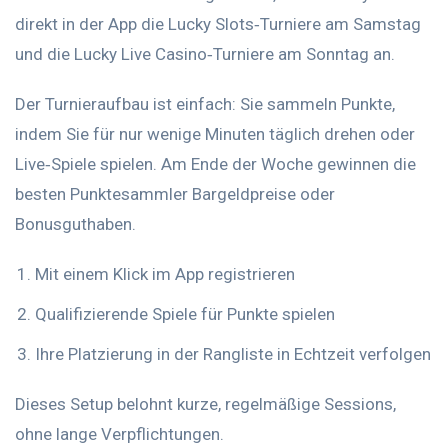
direkt in der App die Lucky Slots‑Turniere am Samstag
und die Lucky Live Casino‑Turniere am Sonntag an.
Der Turnieraufbau ist einfach: Sie sammeln Punkte,
indem Sie für nur wenige Minuten täglich drehen oder
Live‑Spiele spielen. Am Ende der Woche gewinnen die
besten Punktesammler Bargeldpreise oder
Bonusguthaben.
Mit einem Klick im App registrieren
Qualifizierende Spiele für Punkte spielen
Ihre Platzierung in der Rangliste in Echtzeit verfolgen
Dieses Setup belohnt kurze, regelmäßige Sessions,
ohne lange Verpflichtungen.