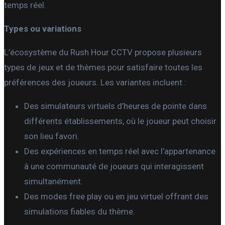
temps réel.
Types ou variations
L’écosystème du Rush Hour CCTV propose plusieurs
types de jeux et de thèmes pour satisfaire toutes les
préférences des joueurs. Les variantes incluent :
Des simulateurs virtuels d’heures de pointe dans
différents établissements, où le joueur peut choisir
son lieu favori.
Des expériences en temps réel avec l’appartenance
à une communauté de joueurs qui interagissent
simultanément.
Des modes free play ou en jeu virtuel offrant des
simulations fiables du thème.