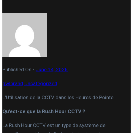
Published On -
June 14, 2026
gwlbrand
Uncategorized
L’Utilisation de la CCTV dans les Heures de Pointe
Qu’est-ce que la Rush Hour CCTV ?
La Rush Hour CCTV est un type de système de