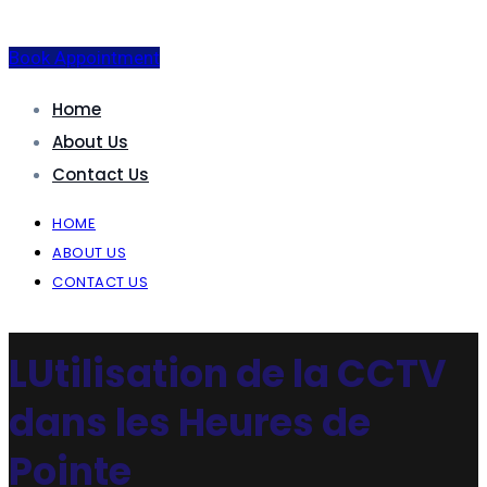
Book Appointment
Home
About Us
Contact Us
HOME
ABOUT US
CONTACT US
LUtilisation de la CCTV
dans les Heures de
Pointe