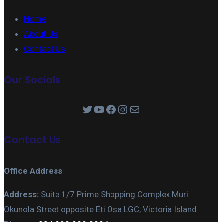
Home
About Us
Contact Us
Our Socials
Twitter
YouTube
Facebook
Instagram
Mail
Contact Us
Office Address
Address:
Suite 1/7 Prime Shopping Complex Muri
Okunola Street opposite Eti Osa LGC, Victoria Island.