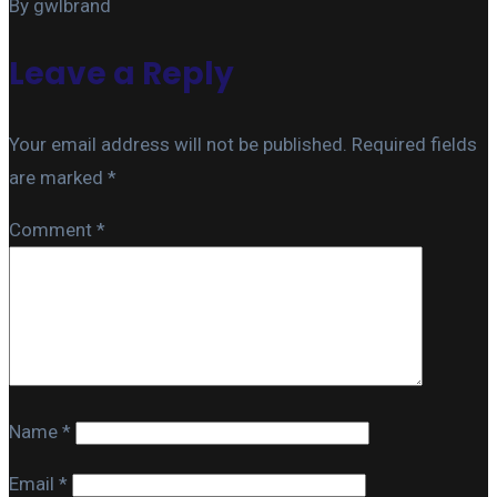
By gwlbrand
Leave a Reply
Your email address will not be published.
Required fields
are marked
*
Comment
*
Name
*
Email
*