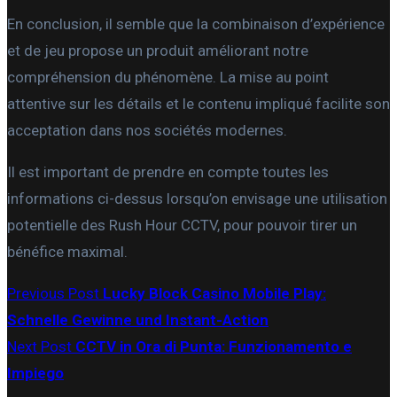
En conclusion, il semble que la combinaison d’expérience
et de jeu propose un produit améliorant notre
compréhension du phénomène. La mise au point
attentive sur les détails et le contenu impliqué facilite son
acceptation dans nos sociétés modernes.
Il est important de prendre en compte toutes les
informations ci-dessus lorsqu’on envisage une utilisation
potentielle des Rush Hour CCTV, pour pouvoir tirer un
bénéfice maximal.
Previous Post
Lucky Block Casino Mobile Play:
Schnelle Gewinne und Instant-Action
Next Post
CCTV in Ora di Punta: Funzionamento e
Impiego