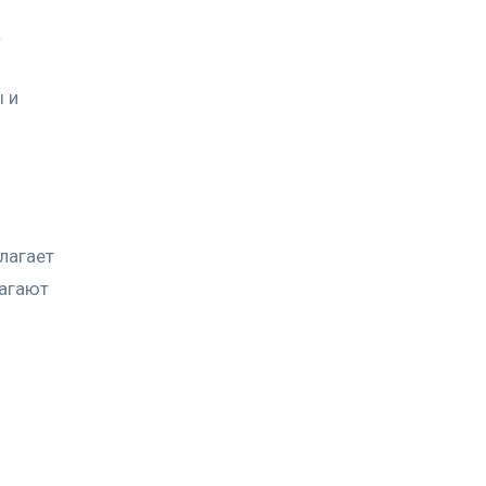
к
 и
лагает
лагают