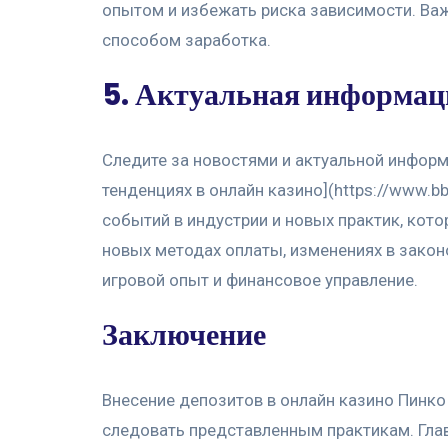
опытом и избежать риска зависимости. Важ
способом заработка.
5. Актуальная информаци
Следите за новостями и актуальной информа
тенденциях в онлайн казино](https://www.
событий в индустрии и новых практик, кот
новых методах оплаты, изменениях в закон
игровой опыт и финансовое управление.
Заключение
Внесение депозитов в онлайн казино Пинк
следовать представленным практикам. Гла