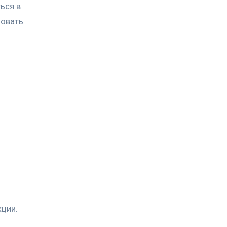
ься в
зовать
кции.