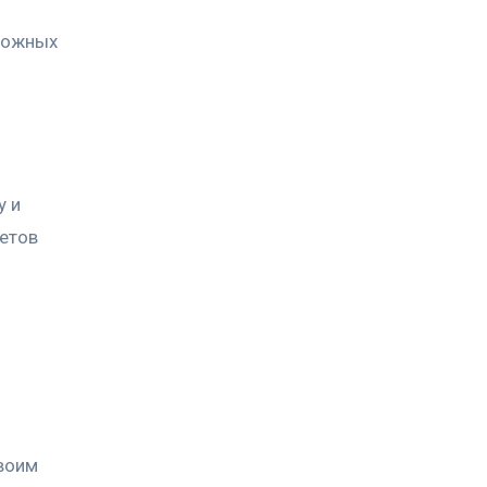
зможных
у и
ветов
своим