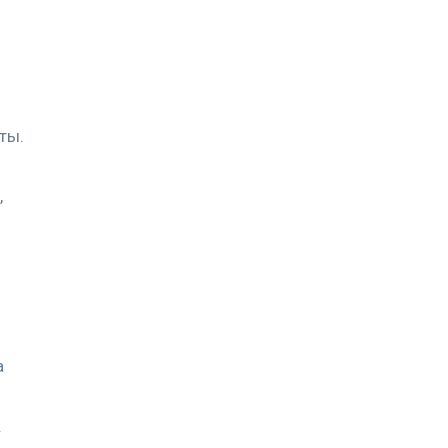
ты.
,
а
.