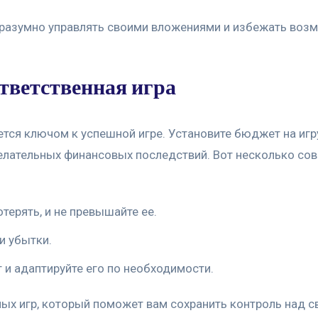
е разумно управлять своими вложениями и избежать во
ответственная игра
тся ключом к успешной игре. Установите бюджет на игр
елательных финансовых последствий. Вот несколько со
терять, и не превышайте ее.
и убытки.
 и адаптируйте его по необходимости.
ных игр, который поможет вам сохранить контроль над 