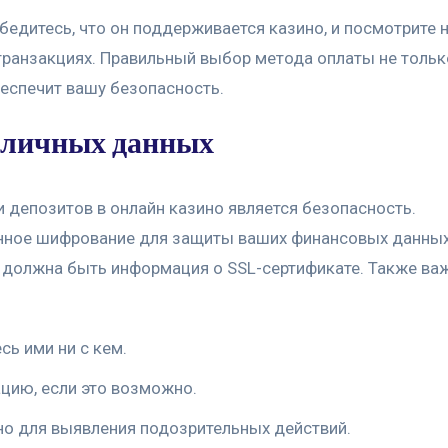
бедитесь, что он поддерживается казино, и посмотрите 
транзакциях. Правильный выбор метода оплаты не тольк
беспечит вашу безопасность.
а личных данных
 депозитов в онлайн казино является безопасность.
енное шифрование для защиты ваших финансовых данных
е должна быть информация о SSL-сертификате. Также ва
сь ими ни с кем.
цию, если это возможно.
но для выявления подозрительных действий.