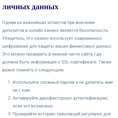
личных данных
Одним из важнейших аспектов при внесении
депозитов в онлайн казино является безопасность.
Убедитесь, что казино использует современное
шифрование для защиты ваших финансовых данных.
Это можно проверить в нижней части сайта, где
должна быть информация о SSL-сертификате. Также
важно помнить о следующем:
Используйте сложные пароли и не делитесь ими
ни с кем.
Активируйте двухфакторную аутентификацию,
если это возможно.
Проверяйте историю транзакций регулярно для