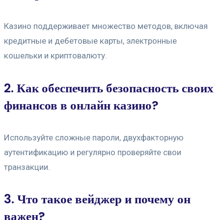
Казино поддерживает множество методов, включая
кредитные и дебетовые карты, электронные
кошельки и криптовалюту.
2. Как обеспечить безопасность своих
финансов в онлайн казино?
Используйте сложные пароли, двухфакторную
аутентификацию и регулярно проверяйте свои
транзакции.
3. Что такое вейджер и почему он
важен?