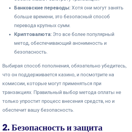
Банковские переводы:
Хотя они могут занять
больше времени, это безопасный способ
перевода крупных сумм.
Криптовалюта:
Это все более популярный
метод, обеспечивающий анонимность и
безопасность.
Выбирая способ пополнения, обязательно убедитесь,
что он поддерживается казино, и посмотрите на
комиссии, которые могут применяться при
транзакциях. Правильный выбор метода оплаты не
только упростит процесс внесения средств, но и
обеспечит вашу безопасность.
2. Безопасность и защита