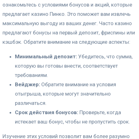
ознакомьтесь с условиями бонусов и акций, которые
предлагает казино Пинко. Это поможет вам извлечь
максимальную выгоду из ваших денег. Часто казино
предлагают бонусы на первый депозит, фриспины или
кэшбэк. Обратите внимание на следующие аспекты:
Минимальный депозит:
Убедитесь, что сумма,
которую вы готовы внести, соответствует
требованиям.
Вейджер:
Обратите внимание на условия
отыгрыша, которые могут значительно
различаться.
Срок действия бонусов:
Проверьте, когда
истекает ваш бонус, чтобы не пропустить срок.
Изучение этих условий позволит вам более разумно