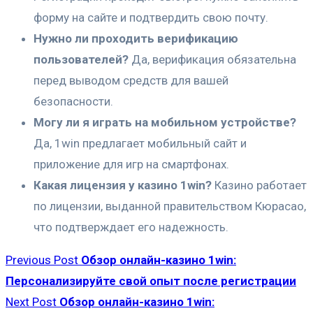
форму на сайте и подтвердить свою почту.
Нужно ли проходить верификацию
пользователей?
Да, верификация обязательна
перед выводом средств для вашей
безопасности.
Могу ли я играть на мобильном устройстве?
Да, 1win предлагает мобильный сайт и
приложение для игр на смартфонах.
Какая лицензия у казино 1win?
Казино работает
по лицензии, выданной правительством Кюрасао,
что подтверждает его надежность.
Previous Post
Обзор онлайн-казино 1win:
Персонализируйте свой опыт после регистрации
Next Post
Обзор онлайн-казино 1win: