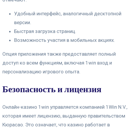
Удобный интерфейс, аналогичный десктопной
версии.
Быстрая загрузка страниц.
Возможность участия в мобильных акциях.
Опция приложения также предоставляет полный
доступ ко всем функциям, включая 1win вход и
персонализацию игрового опыта.
Безопасность и лицензия
Онлайн-казино 1win управляется компанией 1Win N.V.,
которая имеет лицензию, выданную правительством
Кюрасао. Это означает, что казино работает в