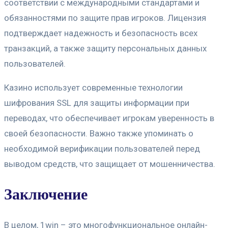
соответствии с международными стандартами и
обязанностями по защите прав игроков. Лицензия
подтверждает надежность и безопасность всех
транзакций, а также защиту персональных данных
пользователей.
Казино использует современные технологии
шифрования SSL для защиты информации при
переводах, что обеспечивает игрокам уверенность в
своей безопасности. Важно также упоминать о
необходимой верификации пользователей перед
выводом средств, что защищает от мошенничества.
Заключение
В целом, 1win – это многофункциональное онлайн-