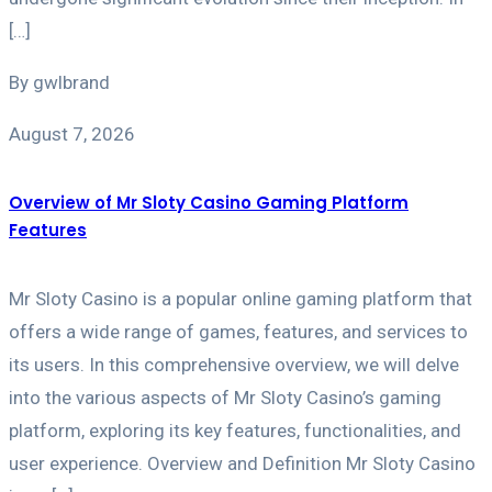
[…]
By gwlbrand
August 7, 2026
Overview of Mr Sloty Casino Gaming Platform
Features
Mr Sloty Casino is a popular online gaming platform that
offers a wide range of games, features, and services to
its users. In this comprehensive overview, we will delve
into the various aspects of Mr Sloty Casino’s gaming
platform, exploring its key features, functionalities, and
user experience. Overview and Definition Mr Sloty Casino