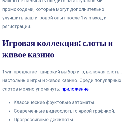
Важно не забывать следить за актуальными
промокодами, которые могут дополнительно
улучшить ваш игровой опыт после 1win вход и
регистрации.
Игровая коллекция: слоты и
живое казино
1win предлагает широкий выбор игр, включая слоты,
настольные игры и живое казино. Среди популярных
слотов можно упомянуть:
приложение
Классические фруктовые автоматы.
Современные видеослоты с яркой графикой.
Прогрессивные джекпоты.