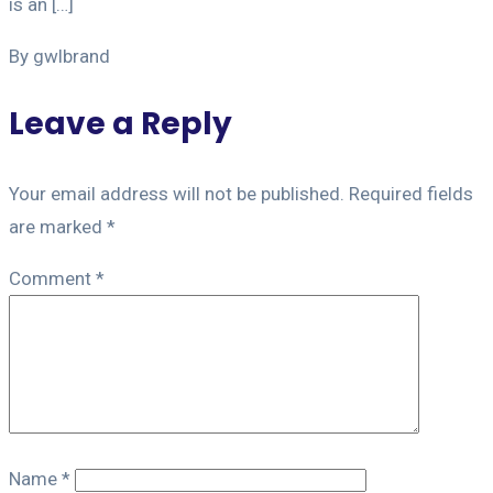
is an […]
By gwlbrand
Leave a Reply
Your email address will not be published.
Required fields
are marked
*
Comment
*
Name
*