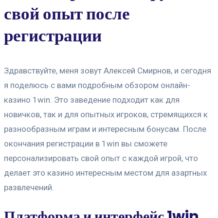
свой опыт после
регистрации
Здравствуйте, меня зовут Алексей Смирнов, и сегодня
я поделюсь с вами подробным обзором онлайн-
казино 1win. Это заведение подходит как для
новичков, так и для опытных игроков, стремящихся к
разнообразным играм и интересным бонусам. После
окончания регистрации в 1win вы сможете
персонализировать свой опыт с каждой игрой, что
делает это казино интересным местом для азартных
развлечений.
Платформа и интерфейс 1win