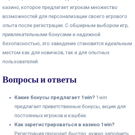
казино, которое предлагает игрокам множество
возможностей для персонализации своего игрового
опыта после регистрации. С обширным выбором игр,
привлекательными бонусами и надежной
безопасностью, это заведение становится идеальным
местом как для новичков, так и для опытных
пользователей.
Вопросы и ответы
Какие бонусы предлагает 1win?
1win
предлагает приветственные бонусы, акции для
постоянных игроков и кэшбек.
Как зарегистрироваться в казино 1win?
Регистрация проходит быстро: нужно заполнить