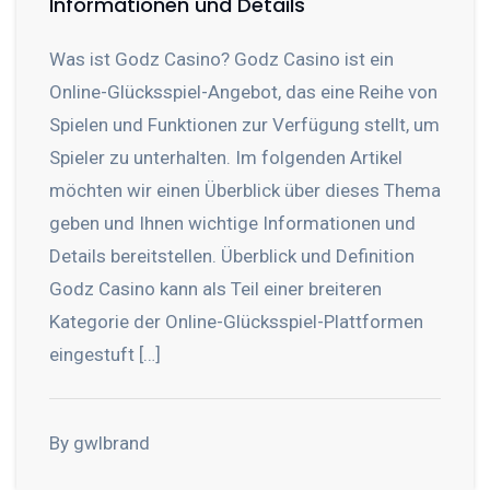
Informationen und Details
Was ist Godz Casino? Godz Casino ist ein
Online-Glücksspiel-Angebot, das eine Reihe von
Spielen und Funktionen zur Verfügung stellt, um
Spieler zu unterhalten. Im folgenden Artikel
möchten wir einen Überblick über dieses Thema
geben und Ihnen wichtige Informationen und
Details bereitstellen. Überblick und Definition
Godz Casino kann als Teil einer breiteren
Kategorie der Online-Glücksspiel-Plattformen
eingestuft […]
By gwlbrand