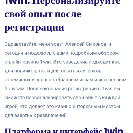
1win: Персонализируйте
свой опыт после
регистрации
Здравствуйте, меня зовут Алексей Смирнов, и
сегодня я поделюсь с вами подробным обзором
онлайн-казино 1win. Это заведение подходит как
для новичков, так и для опытных игроков,
стремящихся к разнообразным играм и интересным
бонусам. После окончания регистрации в 1win вы
сможете персонализировать свой опыт с каждой
игрой, что делает это казино интересным местом
для азартных развлечений.
Платформа и интерфейс 1win