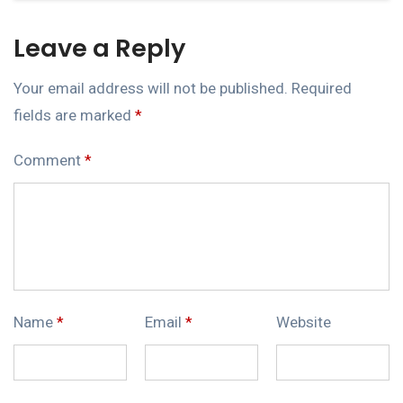
Leave a Reply
Your email address will not be published.
Required
fields are marked
*
Comment
*
Name
*
Email
*
Website