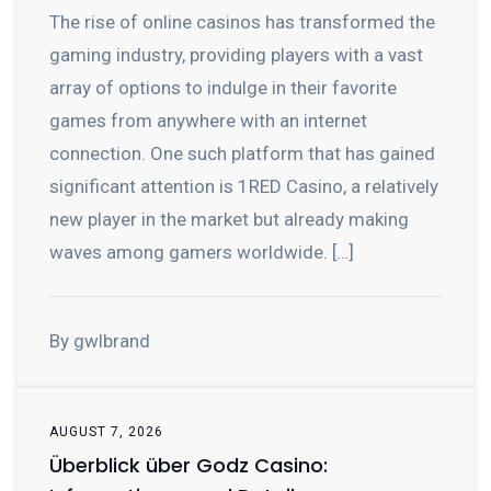
The rise of online casinos has transformed the
gaming industry, providing players with a vast
array of options to indulge in their favorite
games from anywhere with an internet
connection. One such platform that has gained
significant attention is 1RED Casino, a relatively
new player in the market but already making
waves among gamers worldwide. […]
By gwlbrand
AUGUST 7, 2026
Überblick über Godz Casino: