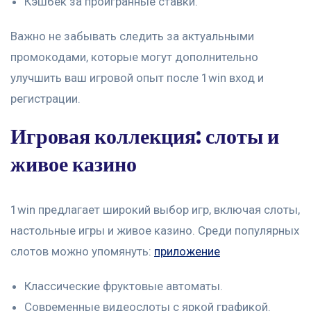
Кэшбек за проигранные ставки.
Важно не забывать следить за актуальными
промокодами, которые могут дополнительно
улучшить ваш игровой опыт после 1win вход и
регистрации.
Игровая коллекция: слоты и
живое казино
1win предлагает широкий выбор игр, включая слоты,
настольные игры и живое казино. Среди популярных
слотов можно упомянуть:
приложение
Классические фруктовые автоматы.
Современные видеослоты с яркой графикой.