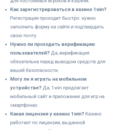
для постоянных игроков и кэшбек.
Как зарегистрироваться в казино 1win?
Регистрация проходит быстро: нужно
заполнить форму на сайте и подтвердить
свою почту.
Нужно ли проходить верификацию
пользователей?
Да, верификация
обязательна перед выводом средств для
вашей безопасности.
Могу ли я играть на мобильном
устройстве?
Да, 1win предлагает
мобильный сайт и приложение для игр на
смартфонах.
Какая лицензия у казино 1win?
Казино
работает по лицензии, выданной