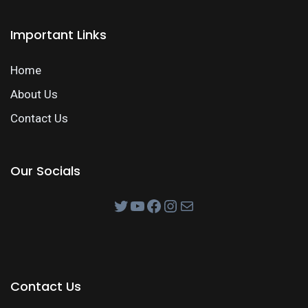
Important Links
Home
About Us
Contact Us
Our Socials
Contact Us