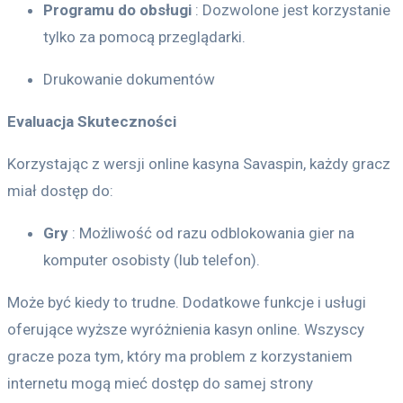
Programu do obsługi
: Dozwolone jest korzystanie
tylko za pomocą przeglądarki.
Drukowanie dokumentów
Evaluacja Skuteczności
Korzystając z wersji online kasyna Savaspin, każdy gracz
miał dostęp do:
Gry
: Możliwość od razu odblokowania gier na
komputer osobisty (lub telefon).
Może być kiedy to trudne. Dodatkowe funkcje i usługi
oferujące wyższe wyróżnienia kasyn online. Wszyscy
gracze poza tym, który ma problem z korzystaniem
internetu mogą mieć dostęp do samej strony