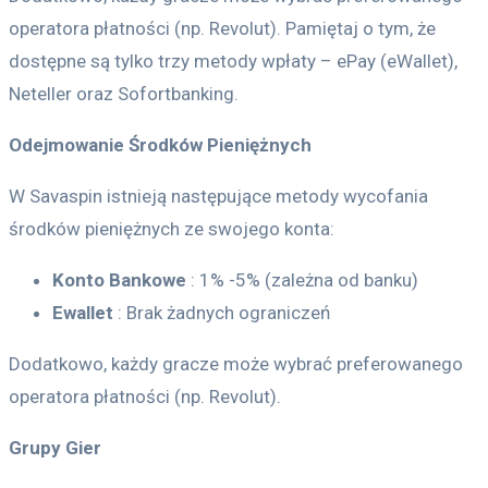
operatora płatności (np. Revolut). Pamiętaj o tym, że
dostępne są tylko trzy metody wpłaty – ePay (eWallet),
Neteller oraz Sofortbanking.
Odejmowanie Środków Pieniężnych
W Savaspin istnieją następujące metody wycofania
środków pieniężnych ze swojego konta:
Konto Bankowe
: 1% -5% (zależna od banku)
Ewallet
: Brak żadnych ograniczeń
Dodatkowo, każdy gracze może wybrać preferowanego
operatora płatności (np. Revolut).
Grupy Gier