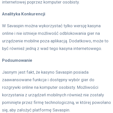
internetowej poprzez komputer osobisty.
Analityka Konkurencji
W Savaspin można wykorzystać tylko wersję kasyna
online i nie istnieje możliwość odblokowania gier na
urządzenie mobilne poza aplikacją. Dodatkowo, może to
być również jedną z wad tego kasyna internetowego.
Podsumowanie
Jasnym jest fakt, że kasyno Savaspin posiada
zaawansowane funkcje i dostępny wybór gier do
rozgrywki online na komputer osobisty. Możliwości
korzystania z urządzeń mobilnych również nie zostały
pominięte przez firmę technologiczną, w której powołano
się, aby założyć platformę Savaspin.