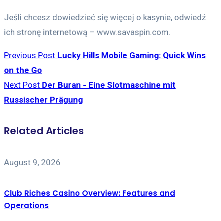
Jeśli chcesz dowiedzieć się więcej o kasynie, odwiedź
ich stronę internetową – www.savaspin.com.
Previous Post
Lucky Hills Mobile Gaming: Quick Wins
on the Go
Next Post
Der Buran - Eine Slotmaschine mit
Russischer Prägung
Related Articles
August 9, 2026
Club Riches Casino Overview: Features and
Operations