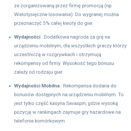
ze zorganizowaną przez firmę promocją (np.
Wielotysięczne losowanie). Do wygranej można
przeznaczyć 5% całej kwoty do gier.
Wydajności
: Dodatkowa nagroda za grę na
urządzeniu mobilnym, dla wszystkich graczy którzy
uczestniczą w rozgrywkach i otrzymują
rekompensy od firmy. Wysokość tego bonusu
zależy od rodzaju gier.
Wydajności Mobilna
: Rekompensa dodana do
bonusów dostępnych na urządzeniu mobilnym. To
jest tylko część kasyna Savaspin, gdzie wysoką
pozycję w rankingach zajmuje gry hazardowe na
telefonie komórkowym.