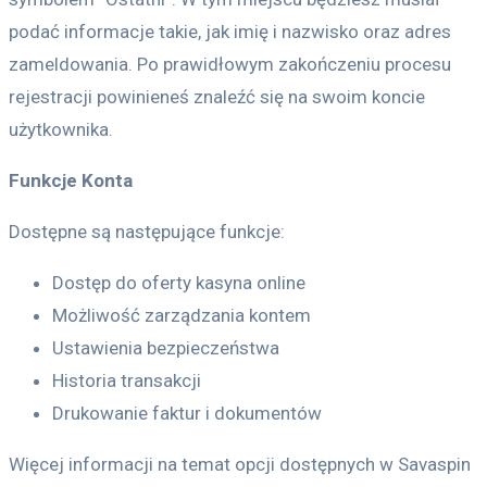
podać informacje takie, jak imię i nazwisko oraz adres
zameldowania. Po prawidłowym zakończeniu procesu
rejestracji powinieneś znaleźć się na swoim koncie
użytkownika.
Funkcje Konta
Dostępne są następujące funkcje:
Dostęp do oferty kasyna online
Możliwość zarządzania kontem
Ustawienia bezpieczeństwa
Historia transakcji
Drukowanie faktur i dokumentów
Więcej informacji na temat opcji dostępnych w Savaspin