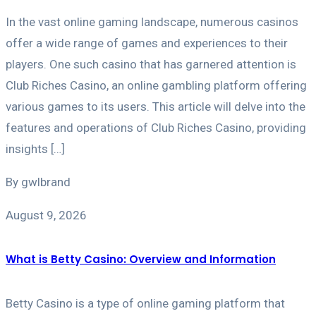
In the vast online gaming landscape, numerous casinos
offer a wide range of games and experiences to their
players. One such casino that has garnered attention is
Club Riches Casino, an online gambling platform offering
various games to its users. This article will delve into the
features and operations of Club Riches Casino, providing
insights […]
By gwlbrand
August 9, 2026
What is Betty Casino: Overview and Information
Betty Casino is a type of online gaming platform that