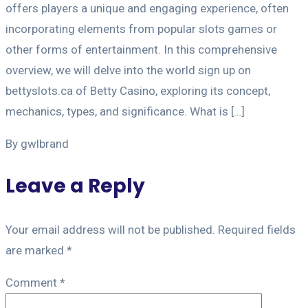
offers players a unique and engaging experience, often
incorporating elements from popular slots games or
other forms of entertainment. In this comprehensive
overview, we will delve into the world sign up on
bettyslots.ca of Betty Casino, exploring its concept,
mechanics, types, and significance. What is […]
By gwlbrand
Leave a Reply
Your email address will not be published.
Required fields
are marked
*
Comment
*