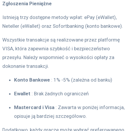
Zgłoszenia Pieniężne
Istnieją trzy dostępne metody wpłat: ePay (eWallet),
Neteller (eWallet) oraz Sofortbanking (konto bankowe).
Wszystkie transakcje są realizowane przez platformę
VISA, która zapewnia szybkość i bezpieczeństwo
przesyłu. Należy wspomnieć o wysokości opłaty za
dokonanie transakcji.
Konto Bankowe
: 1% -5% (zależna od banku)
Ewallet
: Brak żadnych ograniczeń
Mastercard i Visa
: Zawarta w poniżej informacja,
opisuje ją bardziej szczegółowo.
Dodatkowo, każdy gracze może wybrać preferowanego