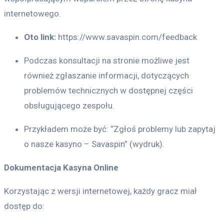
internetowego.
Oto link:
https://www.savaspin.com/feedback
Podczas konsultacji na stronie możliwe jest
również zgłaszanie informacji, dotyczących
problemów technicznych w dostępnej części
obsługującego zespołu.
Przykładem może być: “Zgłoś problemy lub zapytaj
o nasze kasyno – Savaspin” (wydruk).
Dokumentacja Kasyna Online
Korzystając z wersji internetowej, każdy gracz miał
dostęp do: