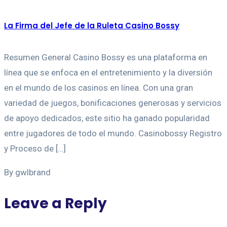
La Firma del Jefe de la Ruleta Casino Bossy
Resumen General Casino Bossy es una plataforma en
línea que se enfoca en el entretenimiento y la diversión
en el mundo de los casinos en línea. Con una gran
variedad de juegos, bonificaciones generosas y servicios
de apoyo dedicados, este sitio ha ganado popularidad
entre jugadores de todo el mundo. Casinobossy Registro
y Proceso de […]
By gwlbrand
Leave a Reply