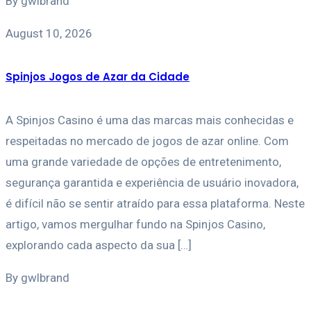
By gwlbrand
August 10, 2026
Spinjos Jogos de Azar da Cidade
A Spinjos Casino é uma das marcas mais conhecidas e
respeitadas no mercado de jogos de azar online. Com
uma grande variedade de opções de entretenimento,
segurança garantida e experiência de usuário inovadora,
é difícil não se sentir atraído para essa plataforma. Neste
artigo, vamos mergulhar fundo na Spinjos Casino,
explorando cada aspecto da sua […]
By gwlbrand