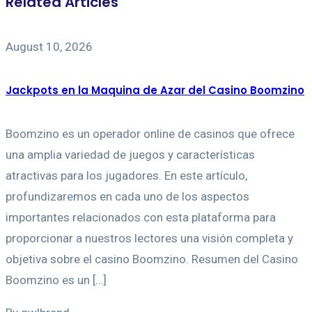
Related Articles
August 10, 2026
Jackpots en la Maquina de Azar del Casino Boomzino
Boomzino es un operador online de casinos que ofrece
una amplia variedad de juegos y características
atractivas para los jugadores. En este artículo,
profundizaremos en cada uno de los aspectos
importantes relacionados con esta plataforma para
proporcionar a nuestros lectores una visión completa y
objetiva sobre el casino Boomzino. Resumen del Casino
Boomzino es un […]