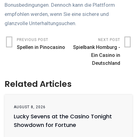
Bonusbedingungen. Dennoch kann die Plattform
empfohlen werden, wenn Sie eine sichere und
glanzvolle Unterhaltungsuchen.
PREVIOUS POST
NEXT POST
Spellen in Pinocasino
Spielbank Homburg -
Ein Casino in
Deutschland
Related Articles
AUGUST 8, 2026
Lucky Sevens at the Casino Tonight
Showdown for Fortune