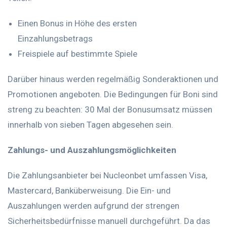
Einen Bonus in Höhe des ersten
Einzahlungsbetrags
Freispiele auf bestimmte Spiele
Darüber hinaus werden regelmäßig Sonderaktionen und
Promotionen angeboten. Die Bedingungen für Boni sind
streng zu beachten: 30 Mal der Bonusumsatz müssen
innerhalb von sieben Tagen abgesehen sein.
Zahlungs- und Auszahlungsmöglichkeiten
Die Zahlungsanbieter bei Nucleonbet umfassen Visa,
Mastercard, Banküberweisung. Die Ein- und
Auszahlungen werden aufgrund der strengen
Sicherheitsbedürfnisse manuell durchgeführt. Da das