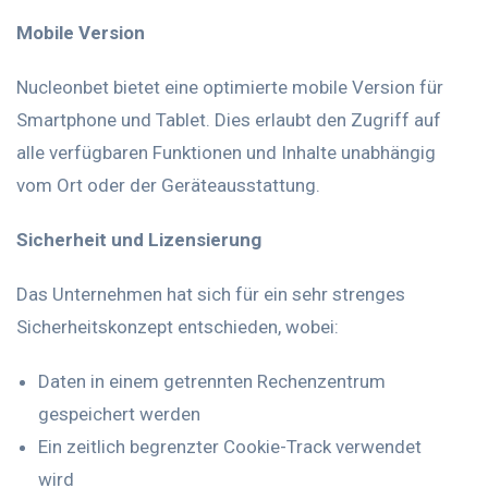
Mobile Version
Nucleonbet bietet eine optimierte mobile Version für
Smartphone und Tablet. Dies erlaubt den Zugriff auf
alle verfügbaren Funktionen und Inhalte unabhängig
vom Ort oder der Geräteausstattung.
Sicherheit und Lizensierung
Das Unternehmen hat sich für ein sehr strenges
Sicherheitskonzept entschieden, wobei:
Daten in einem getrennten Rechenzentrum
gespeichert werden
Ein zeitlich begrenzter Cookie-Track verwendet
wird