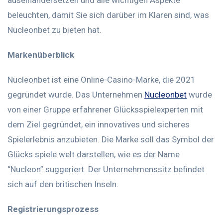
auseinandersetzen und alle wichtigen Aspekte
beleuchten, damit Sie sich darüber im Klaren sind, was
Nucleonbet zu bieten hat.
Markenüberblick
Nucleonbet ist eine Online-Casino-Marke, die 2021
gegründet wurde. Das Unternehmen
Nucleonbet
wurde
von einer Gruppe erfahrener Glücksspielexperten mit
dem Ziel gegründet, ein innovatives und sicheres
Spielerlebnis anzubieten. Die Marke soll das Symbol der
Glücks spiele welt darstellen, wie es der Name
“Nucleon” suggeriert. Der Unternehmenssitz befindet
sich auf den britischen Inseln.
Registrierungsprozess