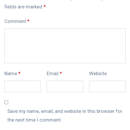
fields are marked
*
Comment
*
Name
*
Email
*
Website
Save my name, email, and website in this browser for
the next time I comment.