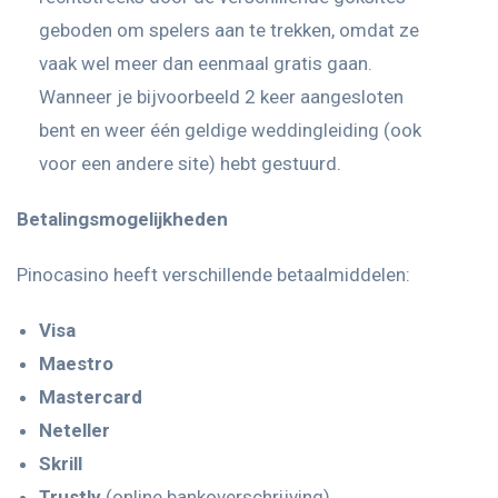
geboden om spelers aan te trekken, omdat ze
vaak wel meer dan eenmaal gratis gaan.
Wanneer je bijvoorbeeld 2 keer aangesloten
bent en weer één geldige weddingleiding (ook
voor een andere site) hebt gestuurd.
Betalingsmogelijkheden
Pinocasino heeft verschillende betaalmiddelen:
Visa
Maestro
Mastercard
Neteller
Skrill
Trustly
(online bankoverschrijving)