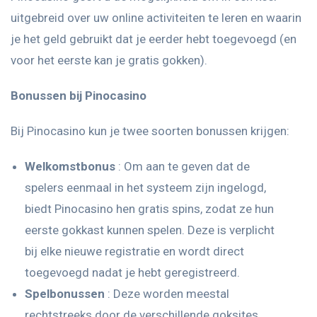
uitgebreid over uw online activiteiten te leren en waarin
je het geld gebruikt dat je eerder hebt toegevoegd (en
voor het eerste kan je gratis gokken).
Bonussen bij Pinocasino
Bij Pinocasino kun je twee soorten bonussen krijgen:
Welkomstbonus
: Om aan te geven dat de
spelers eenmaal in het systeem zijn ingelogd,
biedt Pinocasino hen gratis spins, zodat ze hun
eerste gokkast kunnen spelen. Deze is verplicht
bij elke nieuwe registratie en wordt direct
toegevoegd nadat je hebt geregistreerd.
Spelbonussen
: Deze worden meestal
rechtstreeks door de verschillende goksites